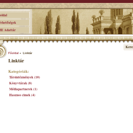
ldal
hetőségek
 Adattár
Kere
Főoldal
» Linktár
Linktár
Kategóriák:
Társintézmények (10)
Könyvtárak (8)
Médiapartnerek (1)
Hasznos cimek (4)