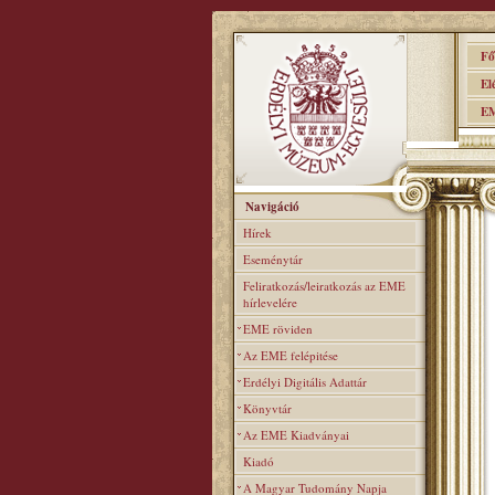
Főo
Elér
EME
Navigáció
Hírek
Eseménytár
Feliratkozás/leiratkozás az EME
hírlevelére
EME röviden
Az EME felépitése
Erdélyi Digitális Adattár
Könyvtár
Az EME Kiadványai
Kiadó
A Magyar Tudomány Napja