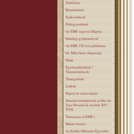
Erdélyben
Kutatóintézet
Szakosztályok
Fiókegyesületek
Az EME vagyoni állapota
Jelenlegi gyűjtemények
Az EME 150 éves jubileuma
Gr. Mikó Imre Alapitvány
Díjak
Együttműködések /
Társintézmények
Támogatóink
Linktár
Raport de autoevaluare
Structuri instituţionale şi elite din
Ţara Silvaniei în secolele XIV–
XVII.
Támogassa az EMÉ-t
Balaur bondoc
Az Erdélyi Múzeum-Egyesület