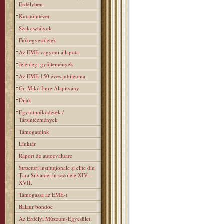
Erdélyben
Kutatóintézet
Szakosztályok
Fiókegyesületek
Az EME vagyoni állapota
Jelenlegi gyűjtemények
Az EME 150 éves jubileuma
Gr. Mikó Imre Alapitvány
Díjak
Együttműködések /
Társintézmények
Támogatóink
Linktár
Raport de autoevaluare
Structuri instituţionale şi elite din
Ţara Silvaniei în secolele XIV–
XVII.
Támogassa az EMÉ-t
Balaur bondoc
Az Erdélyi Múzeum-Egyesület