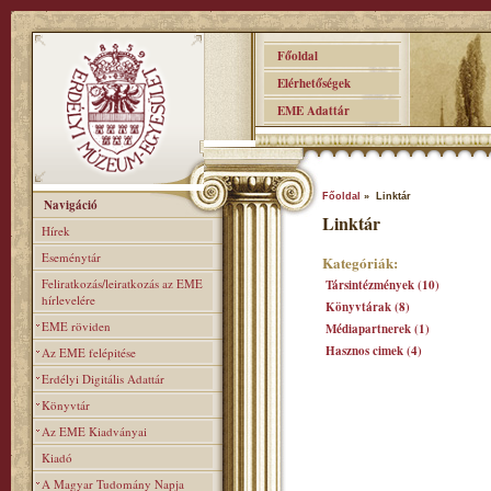
Főoldal
Elérhetőségek
EME Adattár
Főoldal
» Linktár
Navigáció
Linktár
Hírek
Eseménytár
Kategóriák:
Feliratkozás/leiratkozás az EME
Társintézmények (10)
hírlevelére
Könyvtárak (8)
EME röviden
Médiapartnerek (1)
Hasznos cimek (4)
Az EME felépitése
Erdélyi Digitális Adattár
Könyvtár
Az EME Kiadványai
Kiadó
A Magyar Tudomány Napja