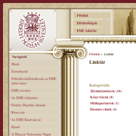
Főoldal
Elérhetőségek
EME Adattár
Főoldal
» Linktár
Navigáció
Linktár
Hírek
Eseménytár
Feliratkozás/leiratkozás az EME
hírlevelére
Kategóriák:
EME röviden
Társintézmények (10)
Könyvtárak (8)
Az EME felépitése
Médiapartnerek (1)
Erdélyi Digitális Adattár
Hasznos cimek (4)
Könyvtár
Az EME Kiadványai
Kiadó
A Magyar Tudomány Napja