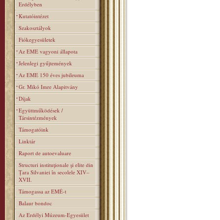
Erdélyben
Kutatóintézet
Szakosztályok
Fiókegyesületek
Az EME vagyoni állapota
Jelenlegi gyűjtemények
Az EME 150 éves jubileuma
Gr. Mikó Imre Alapitvány
Díjak
Együttműködések /
Társintézmények
Támogatóink
Linktár
Raport de autoevaluare
Structuri instituţionale şi elite din
Ţara Silvaniei în secolele XIV–
XVII.
Támogassa az EMÉ-t
Balaur bondoc
Az Erdélyi Múzeum-Egyesület