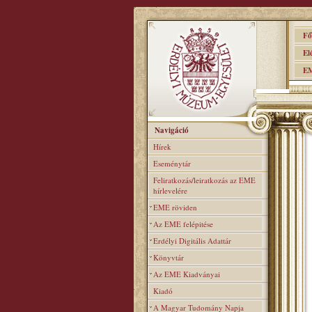
Főo
Elér
EME
Navigáció
Hírek
Eseménytár
Feliratkozás/leiratkozás az EME
hírlevelére
EME röviden
Az EME felépitése
Erdélyi Digitális Adattár
Könyvtár
Az EME Kiadványai
Kiadó
A Magyar Tudomány Napja