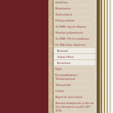
Erdélyben
Kutatóintézet
Szakosztályok
Fiókegyesületek
Az EME vagyoni állapota
Jelenlegi gyűjtemények
Az EME 150 éves jubileuma
Gr. Mikó Imre Alapitvány
Bemutató
Alapitó Okirat
Kuratórium
Díjak
Együttműködések /
Társintézmények
Támogatóink
Linktár
Raport de autoevaluare
Structuri instituţionale şi elite din
Ţara Silvaniei în secolele XIV–
XVII.