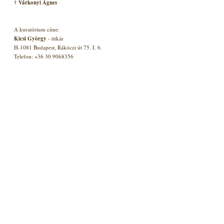
† Várkonyi Ágnes
A kuratórium címe:
Kicsi György
- titkár
H-1081 Budapest, Rákóczi út 75. I. 6.
Telefon: +36 30 9068356