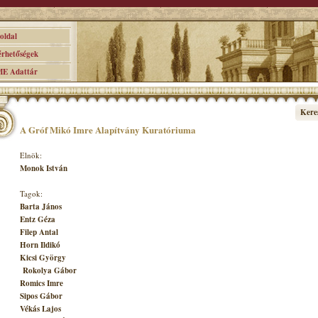
ldal
hetőségek
 Adattár
Kere
A Gróf Mikó Imre Alapítvány Kuratóriuma
Elnök:
Monok István
Tagok:
Barta János
Entz Géza
Filep Antal
Horn Ildikó
Kicsi György
Rokolya Gábor
Romics Imre
Sipos Gábor
Vékás Lajos