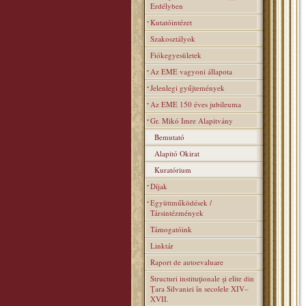
Erdélyben
Kutatóintézet
Szakosztályok
Fiókegyesületek
Az EME vagyoni állapota
Jelenlegi gyűjtemények
Az EME 150 éves jubileuma
Gr. Mikó Imre Alapitvány
Bemutató
Alapitó Okirat
Kuratórium
Díjak
Együttműködések /
Társintézmények
Támogatóink
Linktár
Raport de autoevaluare
Structuri instituţionale şi elite din
Ţara Silvaniei în secolele XIV–
XVII.