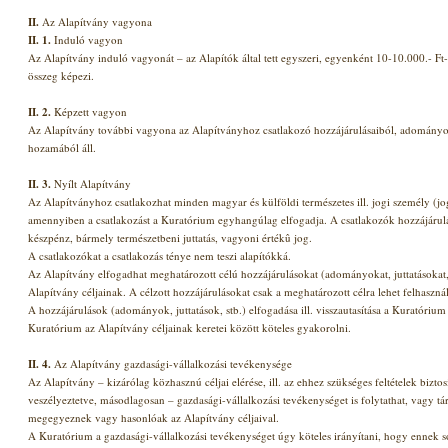
II.
Az Alapítvány vagyona
II.
1.
Induló vagyon
Az Alapítvány induló vagyonát – az Alapítók által tett egyszeri, egyenként 10-10.000.- Ft-
összeg képezi.
II.
2.
Képzett vagyon
Az Alapítvány további vagyona az Alapítványhoz csatlakozó hozzájárulásaiból, adományokb
hozamából áll.
II. 3.
Nyílt Alapítvány
Az Alapítványhoz csatlakozhat minden magyar és külföldi természetes ill. jogi személy (jo
amennyiben a csatlakozást a Kuratórium egyhangúlag elfogadja. A csatlakozók hozzájárulásá
készpénz, bármely természetbeni juttatás, vagyoni értékû jog.
A csatlakozókat a csatlakozás ténye nem teszi alapítókká.
Az Alapítvány elfogadhat meghatározott célú hozzájárulásokat (adományokat, juttatásokat
Alapítvány céljainak. A célzott hozzájárulásokat csak a meghatározott célra lehet felhasznál
A hozzájárulások (adományok, juttatások, stb.) elfogadása ill. visszautasítása a Kuratórium
Kuratórium az Alapítvány céljainak keretei között köteles gyakorolni.
II. 4.
Az Alapítvány gazdasági-vállalkozási tevékenysége
Az Alapítvány – kizárólag közhasznú céljai elérése, ill. az ehhez szükséges feltételek bizto
veszélyeztetve, másodlagosan – gazdasági-vállalkozási tevékenységet is folytathat, vagy tá
megegyeznek vagy hasonlóak az Alapítvány céljaival.
A Kuratórium a gazdasági-vállalkozási tevékenységet úgy köteles irányítani, hogy ennek s