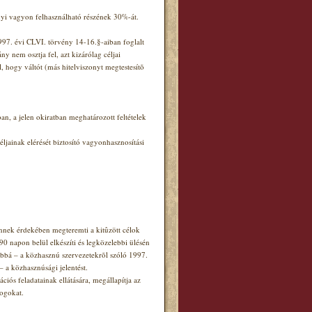
nyi vagyon felhasználható részének 30%-át.
97. évi CLVI. törvény 14-16.§-aiban foglalt
y nem osztja fel, azt kizárólag céljai
, hogy váltót (más hitelviszonyt megtestesítõ
n, a jelen okiratban meghatározott feltételek
jainak elérését biztosító vagyonhasznosítási
ennek érdekében megteremti a kitûzött célok
õ 90 napon belül elkészíti és legközelebbi ülésén
ábbá – a közhasznú szervezetekrõl szóló 1997.
 a közhasznúsági jelentést.
iós feladatainak ellátására, megállapítja az
jogokat.