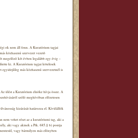
égi ok nem áll fenn. A Kuratórium tagjai
 más közhasznú szervezet vezetõ
ntét megelõzõ két évben legalább egy évig –
ítette ki. A Kuratórium tagjai kötelesek
get egyidejûleg más közhasznú szervezetnél is
 Az ülést a Kuratórium elnöke hívja össze. A
összehívásáról szóló meghívóban elõzetesen
ilvánosság kizárását határozza el. Kívülállók
n nem vehet részt az a kuratóriumi tag, aki a
ély, aki vagy akinek a Ptk. 685.§ b) pontja
ól mentesül, vagy bármilyen más elõnyben