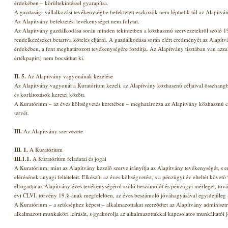
érdekében – körültekintéssel gyarapítsa.
A gazdasági-vállalkozási tevékenységbe befektetett eszközök nem léphetik túl az Alapítvá
Az Alapítvány befektetési tevékenységet nem folytat.
Az Alapítvány gazdálkodása során minden tekintetben a közhasznú szervezetekrõl szóló 19
rendelkezéseket betartva köteles eljárni. A gazdálkodása során elért eredményét az Alapítván
érdekében, a fent meghatározott tevékenységére fordítja. Az Alapítvány tisztában van azzal
értékpapírt) nem bocsáthat ki.
II. 5.
Az Alapítvány vagyonának kezelése
Az Alapítvány vagyonát a Kuratórium kezeli, az Alapítvány közhasznú céljaival összhangba
és korlátozások keretei között.
A Kuratórium – az éves költségvetés keretében – meghatározza az Alapítvány közhasznú cél
tervét.
III.
Az Alapítvány szervezete
III. 1.
A Kuratórium
III.1.1.
A Kuratórium feladatai és jogai
A Kuratórium, mint az Alapítvány kezelõ szerve irányítja az Alapítvány tevékenységét, s 
elérésének anyagi feltételeit. Elkészíti az éves költségvetést, s a pénzügyi év elteltét követ
elfogadja az Alapítvány éves tevékenységérõl szóló beszámolót és pénzügyi mérleget, tov
évi CLVI. törvény 19.§-ának megfelelõen, az éves beszámoló jóváhagyásával egyidejûleg –
A Kuratórium – a szükséghez képest – alkalmazottakat szerzõdtet az Alapítvány adminisztrác
alkalmazott munkaköri leírását, s gyakorolja az alkalmazottakkal kapcsolatos munkáltatói 