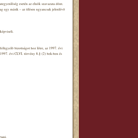
ategyenlõség esetén az elnök szavazata dönt.
ólag egy másik – az ülésen ugyancsak jelenlévõ
képviseli.
elügyelõ bizottságot hoz létre, az 1997. évi
z 1997. évi CLVI. törvény 8.§ (2) bek-ben és
tani.