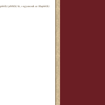
ító(k) jelöli(k) ki, s ugyancsak az Alapító(k)