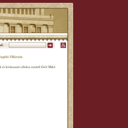
ső:
lapító Okirata
ekû és közhasznú célokra rendelt Gróf Mikó