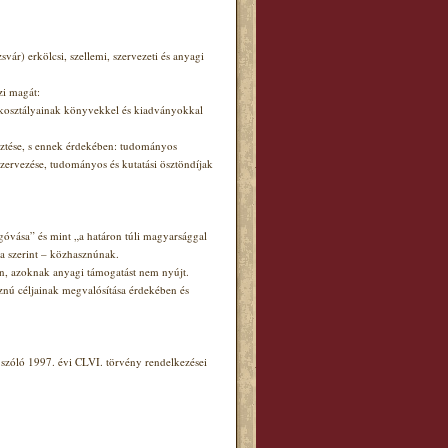
r) erkölcsi, szellemi, szervezeti és anyagi
zi magát:
zakosztályainak könyvekkel és kiadványokkal
sztése, s ennek érdekében: tudományos
szervezése, tudományos és kutatási ösztöndíjak
góvása” és mint „a határon túli magyarsággal
ja szerint – közhasznúnak.
len, azoknak anyagi támogatást nem nyújt.
nú céljainak megvalósítása érdekében és
szóló 1997. évi CLVI. törvény rendelkezései