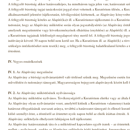
A felügyelõ bizottság akkor határozatképes, ha mindhárom tagja jelen van; határozatait sz
A felügyelõ bizottság tagjai tanácskozási joggal részt vehetnek a Kuratórium ülésén, a Kura
alkalmazottaitól jelentést (tájékoztatást, felvilágosítást) kérhetnek, az Alapítvány könyveibe
A felügyelõ bizottság köteles az Alapító(ka)t ill. a Kuratóriumot tájékoztatni és a Kuratór
tudomást, hogy az Alapítvány mûködése során olyan jogszabálysértés (az Alapítvány érdek
amelynek megszüntetése vagy következményének elhárítása (enyhítése) az Alapító(k) ill. a K
a Kuratórium tagjainak felelõsségét megalapozó tény merül fel. A felügyelõ bizottság jogos
indítványát követõ 30 napon belül nem kerül sor. Ha a Kuratórium ill. az Alapító(k) a tör
szükséges intézkedéseket nem teszi(k) meg, a felügyelõ bizottság haladéktalanul köteles a t
értesíteni.
IV.
Vegyes rendelkezések
IV. 1.
Az Alapítvány megszûnése
Az Alapítvány a bírósági nyilvántartásból való törléssel szûnik meg. Megszûnése esetén 
mûvelõdést és tudományt támogató, Magyarországon bejegyzett alapítványok között kell fe
IV. 2.
Az Alapítvány mûködésének nyilvánossága
Az Alapítvány mûködése nyilvános. Tevékenységérõl a Kuratórium elnöke vagy az általa kije
Az Alapítvány olyan nyilvántartást vezet, amelybõl kitûnik a Kuratórium valamennyi határo
határozat elfogadásának szavazati aránya, továbbá a határozatot támogató és ellenzõ kura
külsõ személyt érint, a döntésrõl az érintettet nyolc napon belül az elnök írásban értesíti. 
Alapítvány székhelyén elhelyezett faliújságon kell tájékoztatni.
Az Alapítvány határozatainak tára és a mûködéssel kapcsolatos egyéb iratok – az érintettek 
mellett – nyilvánosak, azokba az Alapítvány székhelyén bárki betekinthet. Amennyiben az