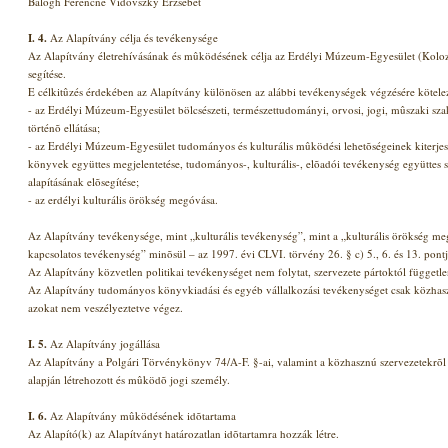
Balogh Ferencné Vidovszky Erzsébet
I.
4.
Az Alapítvány célja és tevékenysége
Az Alapítvány életrehívásának és mûködésének célja az Erdélyi Múzeum-Egyesület (Kolozsvá
segítése.
E célkitûzés érdekében az Alapítvány különösen az alábbi tevékenységek végzésére kötele
- az Erdélyi Múzeum-Egyesület bölcsészeti, természettudományi, orvosi, jogi, mûszaki s
történõ ellátása;
- az Erdélyi Múzeum-Egyesület tudományos és kulturális mûködési lehetõségeinek kiterje
könyvek együttes megjelentetése, tudományos-, kulturális-, elõadói tevékenység együttes 
alapításának elõsegítése;
- az erdélyi kulturális örökség megóvása.
Az Alapítvány tevékenysége, mint „kulturális tevékenység”, mint a „kulturális örökség me
kapcsolatos tevékenység” minõsül – az 1997. évi CLVI. törvény 26. § c) 5., 6. és 13. pont
Az Alapítvány közvetlen politikai tevékenységet nem folytat, szervezete pártoktól függet
Az Alapítvány tudományos könyvkiadási és egyéb vállalkozási tevékenységet csak közhasz
azokat nem veszélyeztetve végez.
I.
5.
Az Alapítvány jogállása
Az Alapítvány a Polgári Törvénykönyv 74/A-F. §-ai, valamint a közhasznú szervezetekrõl 
alapján létrehozott és mûködõ jogi személy.
I.
6.
Az Alapítvány mûködésének idõtartama
Az Alapító(k) az Alapítványt határozatlan idõtartamra hozzák létre.