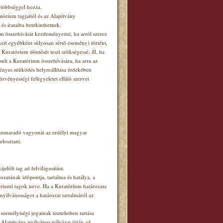
ótöbbséggel hozza.
tórium tagjaitól és az Alapítvány
 és irataiba betekinthetnek.
ium összehívását kezdeményezni, ha arról szerez
eit egyébként súlyosan sértõ esemény) történt,
uratórium döntését teszi szükségessé, ill. ha
ult a Kuratórium összehívására, ha arra az
vényes mûködés helyreállítása érdekében
örvényességi felügyeletet ellátó szervet
fennmaradó vagyonát az erdélyi magyar
losztani.
lölt tag ad felvilágosítást.
zatának idõpontja, tartalma és hatálya, a
tóriumi tagok neve. Ha a Kuratórium határozata
A nyilvánosságot a határozat tartalmáról az
személyiségi jogainak tiszteletben tartása
 Alapítvány nyilvános pályázat útján ad