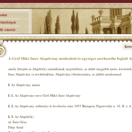
ldal
hetőségek
 Adattár
Kere
A Gróf Mikó Imre Alapítvány módosított és egységes szerkezetbe foglalt A
amely létrejött az Alapító(k) szándékának megfelelõen, az alább megjelölt tartós, közérd
Imre Alapítvány (a továbbiakban: Alapítvány) létrehozására, az alábbi tartalommal:
I.
Az Alapítvány adatai
I.
1.
Az Alapítvány neve Gróf Mikó Imre Alapítvány
I.
2.
Az Alapítvány székhelye és levelezési címe 1053 Budapest, Papnövelde u. 10. II. e. 6.
I.
3.
Az Alapító(k)
id. Entz Géza
Filep Antal