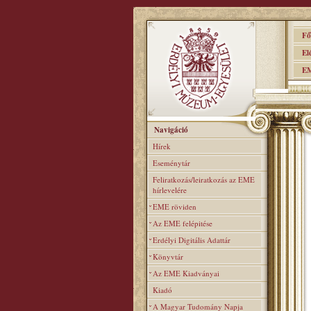
Főo
Elér
EME
Navigáció
Hírek
Eseménytár
Feliratkozás/leiratkozás az EME
hírlevelére
EME röviden
Az EME felépitése
Erdélyi Digitális Adattár
Könyvtár
Az EME Kiadványai
Kiadó
A Magyar Tudomány Napja