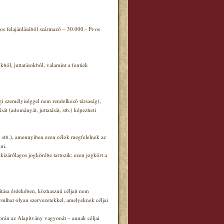
os felajánlásából származó – 30.000.- Ft-os
ól, juttatásokból, valamint a fentiek
gi személyiséggel nem rendelkezõ társaság),
t (adományát, juttatását, stb.) képezheti
, stb.), amennyiben ezen célok megfelelnek az
ni.
 kizárólagos jogkörébe tartozik; ezen jogkört a
sítása érdekében, közhasznú céljait nem
rsulhat olyan szervezetekkel, amelyeknek céljai
orán az Alapítvány vagyonát – annak céljai