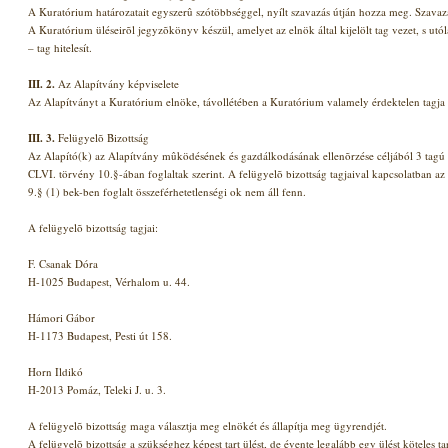
A Kuratórium határozatait egyszerû szótöbbséggel, nyílt szavazás útján hozza meg. Szavaz
A Kuratórium üléseirõl jegyzõkönyv készül, amelyet az elnök által kijelölt tag vezet, s ut
– tag hitelesít.
III. 2.
Az Alapítvány képviselete
Az Alapítványt a Kuratórium elnöke, távollétében a Kuratórium valamely érdektelen tagja 
III. 3.
Felügyelõ Bizottság
Az Alapító(k) az Alapítvány mûködésének és gazdálkodásának ellenõrzése céljából 3 tagú f
CLVI. törvény 10.§-ában foglaltak szerint. A felügyelõ bizottság tagjaival kapcsolatban a
9.§ (1) bek-ben foglalt összeférhetetlenségi ok nem áll fenn.
A felügyelõ bizottság tagjai:
F. Csanak Dóra
H-1025 Budapest, Vérhalom u. 44.
Hámori Gábor
H-1173 Budapest, Pesti út 158.
Horn Ildikó
H-2013 Pomáz, Teleki J. u. 3.
A felügyelõ bizottság maga választja meg elnökét és állapítja meg ügyrendjét.
A felügyelõ bizottság a szükséghez képest tart ülést, de évente legalább egy ülést köteles tar