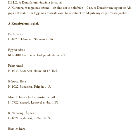
III.1.2.
A Kuratórium létszáma és tagjai
A Kuratórium tagjainak száma – az elnököt is beleértve – 9 fõ. A Kuratórium tagjait az Alap
joga a Kuratórium tagjainak visszahívása, ha a testület az Alapítvány céljait veszélyezteti.
A Kuratórium tagjai:
Barta János
H-4027 Debrecen, Sétakert u. 16.
Egyed Ákos
RO-3400 Kolozsvár, Independentei u. 2/1.
Filep Antal
H-1033 Budapest, Hévízi út 12. II/5.
Köpeczi Béla
H-1022 Budapest, Tulipán u. 5.
Monok István (a Kuratórium elnöke)
H-6722 Szeged, Lengyel u. 4/a. III/7.
R. Várkonyi Ágnes
H-1021 Budapest, Széher út 24.
Romics Imre