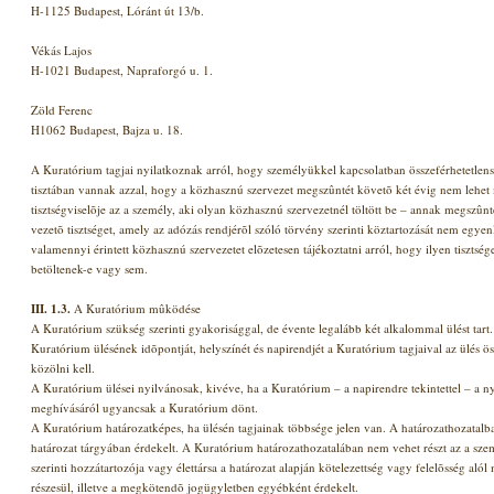
H-1125 Budapest, Lóránt út 13/b.
Vékás Lajos
H-1021 Budapest, Napraforgó u. 1.
Zöld Ferenc
H1062 Budapest, Bajza u. 18.
A Kuratórium tagjai nyilatkoznak arról, hogy személyükkel kapcsolatban összeférhetetlens
tisztában vannak azzal, hogy a közhasznú szervezet megszûntét követõ két évig nem lehet
tisztségviselõje az a személy, aki olyan közhasznú szervezetnél töltött be – annak megszû
vezetõ tisztséget, amely az adózás rendjérõl szóló törvény szerinti köztartozását nem egyenl
valamennyi érintett közhasznú szervezetet elõzetesen tájékoztatni arról, hogy ilyen tisztsé
betöltenek-e vagy sem.
III. 1.3.
A Kuratórium mûködése
A Kuratórium szükség szerinti gyakorisággal, de évente legalább két alkalommal ülést tart.
Kuratórium ülésének idõpontját, helyszínét és napirendjét a Kuratórium tagjaival az ülés 
közölni kell.
A Kuratórium ülései nyilvánosak, kivéve, ha a Kuratórium – a napirendre tekintettel – a ny
meghívásáról ugyancsak a Kuratórium dönt.
A Kuratórium határozatképes, ha ülésén tagjainak többsége jelen van. A határozathozatalba
határozat tárgyában érdekelt. A Kuratórium határozathozatalában nem vehet részt az a szem
szerinti hozzátartozója vagy élettársa a határozat alapján kötelezettség vagy felelõsség al
részesül, illetve a megkötendõ jogügyletben egyébként érdekelt.