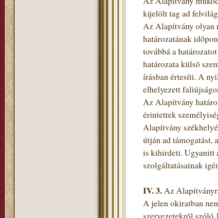
Az Alapítvány mûködé
kijelölt tag ad felvilág
Az Alapítvány olyan 
határozatának idõpont
továbbá a határozato
határozata külsõ szemé
írásban értesíti. A n
elhelyezett faliújságo
Az Alapítvány határoz
érintettek személyisé
Alapítvány székhelyé
útján ad támogatást, 
is kihirdeti. Ugyanit
szolgáltatásainak igén
IV. 3.
Az Alapítványr
A jelen okiratban ne
szervezetekrõl szóló 