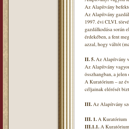
Az Alapítvány befekte
Az Alapítvány gazdál
1997. évi CLVI. törvé
gazdálkodása során el
érdekében, a fent meg
azzal, hogy váltót (m
II. 5.
Az Alapítvány 
Az Alapítvány vagyon
összhangban, a jelen 
A Kuratórium – az év
céljainak elérését biz
III.
Az Alapítvány sz
III. 1.
A Kuratórium
III.1.1.
A Kuratórium 