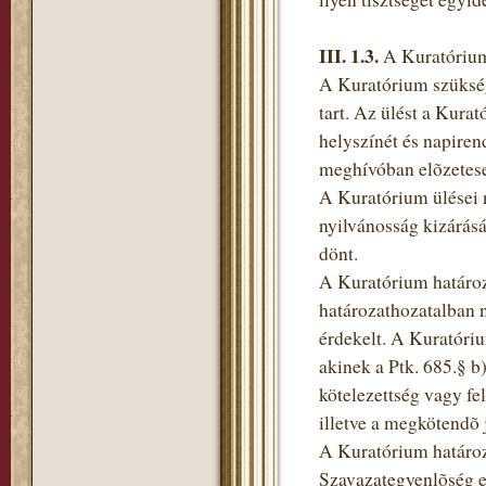
III. 1.3.
A Kuratóriu
A Kuratórium szükség 
tart. Az ülést a Kura
helyszínét és napiren
meghívóban elõzetese
A Kuratórium ülései n
nyilvánosság kizárás
dönt.
A Kuratórium határoz
határozathozatalban n
érdekelt. A Kuratóriu
akinek a Ptk. 685.§ b)
kötelezettség vagy fe
illetve a megkötendõ
A Kuratórium határoza
Szavazategyenlõség e