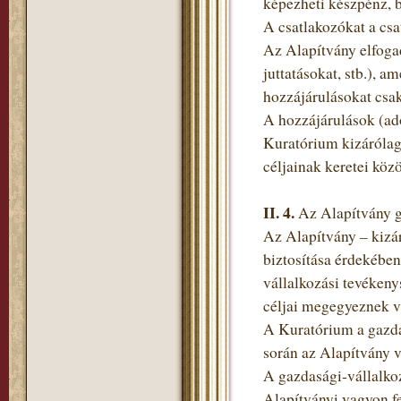
képezheti készpénz, b
A csatlakozókat a csa
Az Alapítvány elfoga
juttatásokat, stb.), 
hozzájárulásokat csak
A hozzájárulások (adom
Kuratórium kizárólag
céljainak keretei közö
II. 4.
Az Alapítvány g
Az Alapítvány – kizár
biztosítása érdekében
vállalkozási tevékeny
céljai megegyeznek v
A Kuratórium a gazda
során az Alapítvány v
A gazdasági-vállalkoz
Alapítványi vagyon f