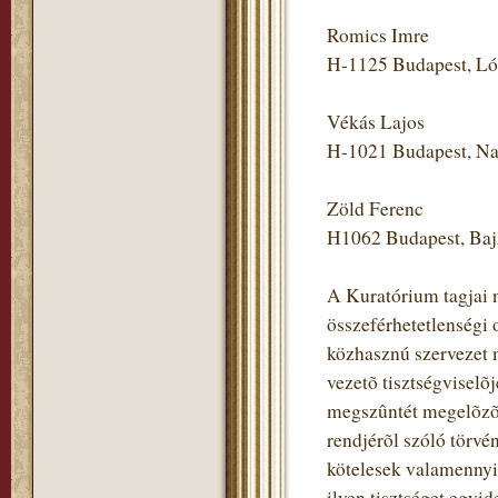
Romics Imre
H-1125 Budapest, Lór
Vékás Lajos
H-1021 Budapest, Nap
Zöld Ferenc
H1062 Budapest, Bajz
A Kuratórium tagjai 
összeférhetetlenségi 
közhasznú szervezet 
vezetõ tisztségviselõ
megszûntét megelõzõ 
rendjérõl szóló törvé
kötelesek valamennyi 
ilyen tisztséget egyi