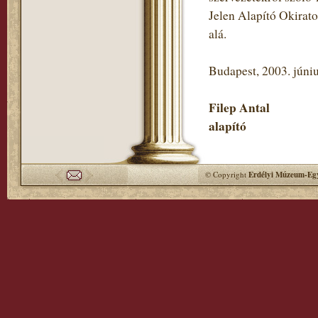
Jelen Alapító Okirato
alá.
Budapest, 2003. júniu
Filep Antal
alapító
© Copyright
Erdélyi Múzeum-Egy