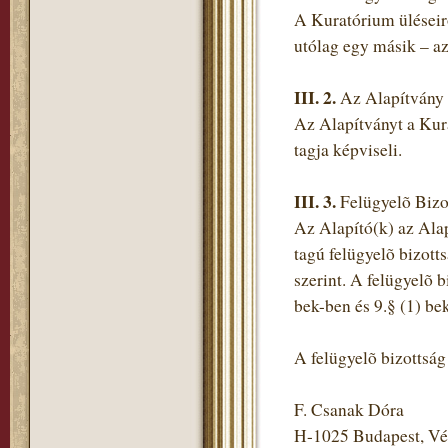
A Kuratórium üléseirõ
utólag egy másik – az
III. 2.
Az Alapítvány 
Az Alapítványt a Kur
tagja képviseli.
III. 3.
Felügyelõ Bizo
Az Alapító(k) az Ala
tagú felügyelõ bizott
szerint. A felügyelõ 
bek-ben és 9.§ (1) be
A felügyelõ bizottság 
F. Csanak Dóra
H-1025 Budapest, Vé