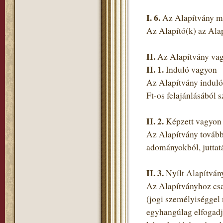
I.
6.
Az Alapítvány m
Az Alapító(k) az Alap
II.
Az Alapítvány va
II.
1.
Induló vagyon
Az Alapítvány induló 
Ft-os felajánlásából 
II.
2.
Képzett vagyon
Az Alapítvány tovább
adományokból, juttatá
II. 3.
Nyílt Alapítván
Az Alapítványhoz csat
(jogi személyiséggel
egyhangúlag elfogadja