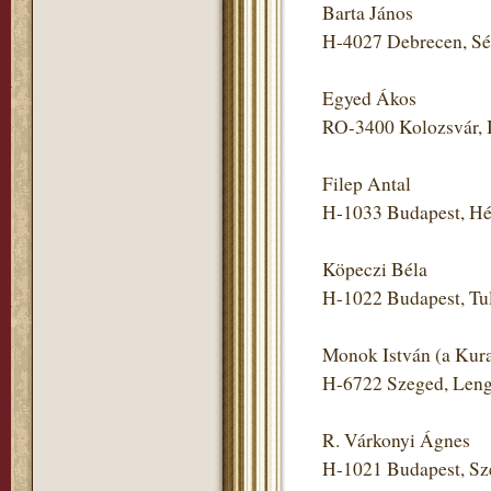
Barta János
H-4027 Debrecen, Sét
Egyed Ákos
RO-3400 Kolozsvár, I
Filep Antal
H-1033 Budapest, Héví
Köpeczi Béla
H-1022 Budapest, Tul
Monok István (a Kur
H-6722 Szeged, Lengye
R. Várkonyi Ágnes
H-1021 Budapest, Szé