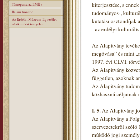
kiterjesztése, s enn
Támogassa az EMÉ-t
Balaur bondoc
tudományos-, kulturál
Az Erdélyi Múzeum-Egyesület
kutatási ösztöndíjak 
adatkezelési irányelvei
- az erdélyi kulturál
Az Alapítvány tevéken
megóvása” és mint „a
1997. évi CLVI. törvén
Az Alapítvány közvetl
független, azoknak a
Az Alapítvány tudomá
közhasznú céljainak 
I.
5.
Az Alapítvány jo
Az Alapítvány a Polg
szervezetekrõl szóló 
mûködõ jogi személy