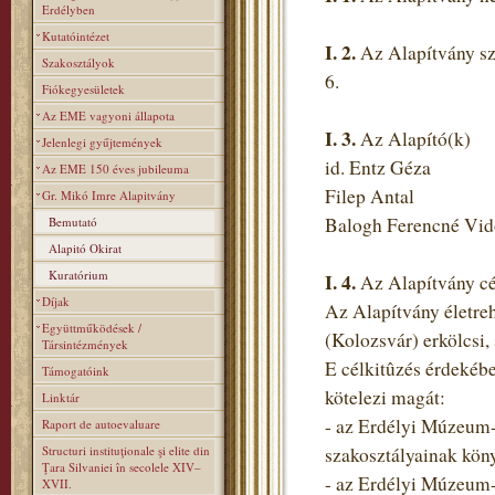
Erdélyben
Kutatóintézet
I.
2.
Az Alapítvány szé
Szakosztályok
6.
Fiókegyesületek
Az EME vagyoni állapota
I.
3.
Az Alapító(k)
Jelenlegi gyűjtemények
id. Entz Géza
Az EME 150 éves jubileuma
Filep Antal
Gr. Mikó Imre Alapitvány
Balogh Ferencné Vid
Bemutató
Alapitó Okirat
Kuratórium
I.
4.
Az Alapítvány cé
Díjak
Az Alapítvány életre
Együttműködések /
(Kolozsvár) erkölcsi, 
Társintézmények
E célkitûzés érdekéb
Támogatóink
kötelezi magát:
Linktár
- az Erdélyi Múzeum-
Raport de autoevaluare
Structuri instituţionale şi elite din
szakosztályainak köny
Ţara Silvaniei în secolele XIV–
- az Erdélyi Múzeum-
XVII.