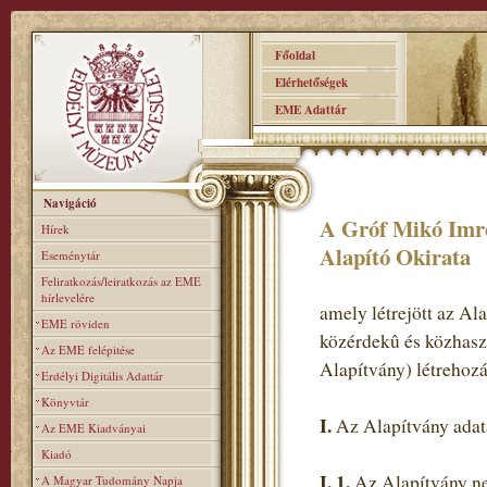
Főoldal
Elérhetőségek
EME Adattár
Navigáció
A Gróf Mikó Imre 
Hírek
Alapító Okirata
Eseménytár
Feliratkozás/leiratkozás az EME
hírlevelére
amely létrejött az Al
EME röviden
közérdekû és közhasz
Az EME felépitése
Alapítvány) létrehozá
Erdélyi Digitális Adattár
Könyvtár
I.
Az Alapítvány adat
Az EME Kiadványai
Kiadó
I.
1.
Az Alapítvány ne
A Magyar Tudomány Napja