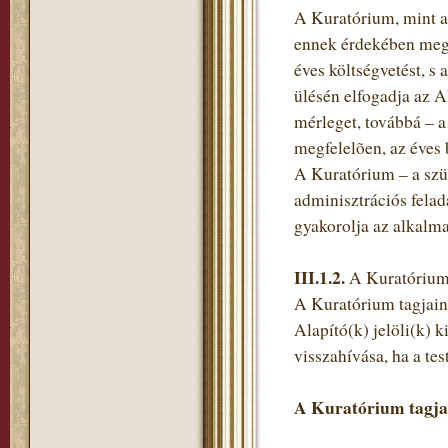
A Kuratórium, mint az
ennek érdekében megte
éves költségvetést, s 
ülésén elfogadja az 
mérleget, továbbá – a
megfelelõen, az éves
A Kuratórium – a szü
adminisztrációs felad
gyakorolja az alkalma
III.1.2.
A Kuratórium 
A Kuratórium tagjaina
Alapító(k) jelöli(k) 
visszahívása, ha a tes
A Kuratórium tagja