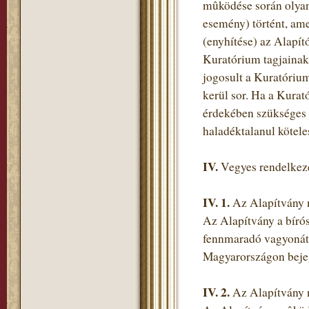
mûködése során olyan
esemény) történt, am
(enyhítése) az Alapító
Kuratórium tagjainak 
jogosult a Kuratórium
kerül sor. Ha a Kurat
érdekében szükséges 
haladéktalanul köteles
IV.
Vegyes rendelkez
IV. 1.
Az Alapítvány
Az Alapítvány a bírós
fennmaradó vagyonát 
Magyarországon bejegy
IV. 2.
Az Alapítvány 