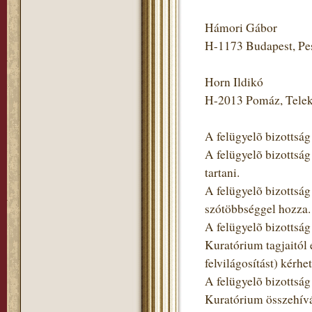
Hámori Gábor
H-1173 Budapest, Pes
Horn Ildikó
H-2013 Pomáz, Teleki 
A felügyelõ bizottság
A felügyelõ bizottság 
tartani.
A felügyelõ bizottság
szótöbbséggel hozza.
A felügyelõ bizottság
Kuratórium tagjaitól é
felvilágosítást) kérh
A felügyelõ bizottság 
Kuratórium összehívá