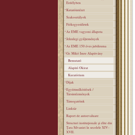
Erdélyben
Kutatóintézet
Szakosztályok
Fiókegyesületek
Az EME vagyoni állapota
Jelenlegi gyűjtemények
Az EME 150 éves jubileuma
Gr. Mikó Imre Alapitvány
Bemutató
Alapitó Okirat
Kuratórium
Díjak
Együttműködések /
Társintézmények
Támogatóink
Linktár
Raport de autoevaluare
Structuri instituţionale şi elite din
Ţara Silvaniei în secolele XIV–
XVII.