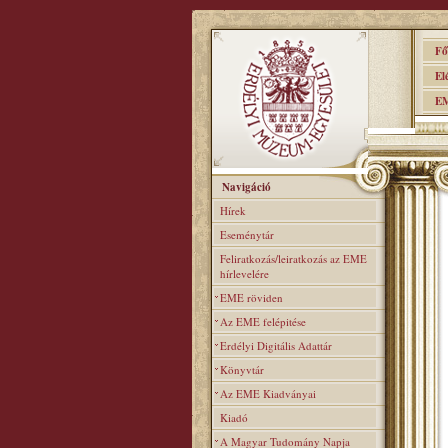
Főo
Elér
EME
Navigáció
Hírek
Eseménytár
Feliratkozás/leiratkozás az EME
hírlevelére
EME röviden
Az EME felépitése
Erdélyi Digitális Adattár
Könyvtár
Az EME Kiadványai
Kiadó
A Magyar Tudomány Napja