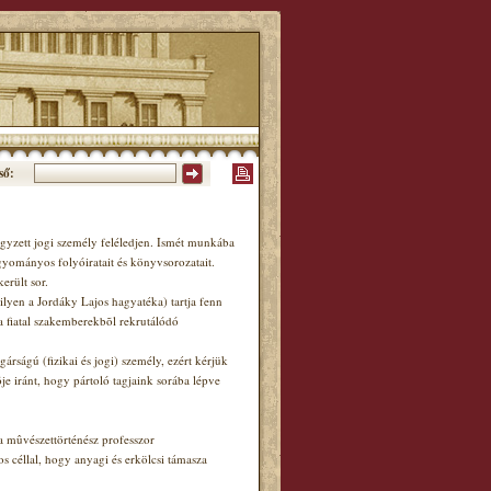
ső:
gyzett jogi személy feléledjen. Ismét munkába
gyományos folyóiratait és könyvsorozatait.
erült sor.
ilyen a Jordáky Lajos hagyatéka) tartja fenn
ja fiatal szakemberekbõl rekrutálódó
rságú (fizikai és jogi) személy, ezért kérjük
 iránt, hogy pártoló tagjaink sorába lépve
a mûvészettörténész professzor
 céllal, hogy anyagi és erkölcsi támasza