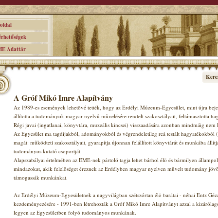
ldal
hetőségek
 Adattár
Kere
A Gróf Mikó Imre Alapítvány
Az 1989-es események lehetõvé tették, hogy az Erdélyi Múzeum-Egyesület, mint újra beje
állította a tudományok magyar nyelvû mûvelésére rendelt szakosztályait, feltámasztotta ha
Régi javai (ingatlanai, könyvtára, muzeális kincsei) visszaadására azonban mindmáig nem k
Az Egyesület ma tagdíjakból, adományokból és végrendeletileg reá testált hagyatékokból (
magát: mûködteti szakosztályait, gyarapítja újonnan felállított könyvtárát és munkába állít
tudományos kutató csoportját.
Alapszabályai értelmében az EME-nek pártoló tagja lehet bárhol élõ és bármilyen állampolgá
mindazokat, akik felelõséget éreznek az Erdélyben magyar nyelven mûvelt tudomány jövõje
támogassák munkánkat.
Az Erdélyi Múzeum-Egyesületnek a nagyvilágban szétszórtan élõ barátai - néhai Entz Géz
kezdeményezésére - 1991-ben létrehozták a Gróf Mikó Imre Alapítványt azzal a kizárólagos
legyen az Egyesületben folyó tudományos munkának.