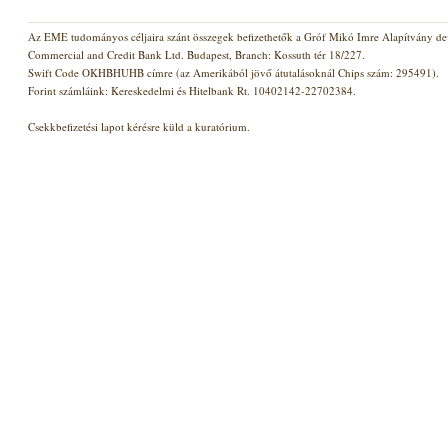
Az EME tudományos céljaira szánt összegek befizethetők a Gróf Mikó Imre Alapítvány dev
Commercial and Credit Bank Ltd. Budapest, Branch: Kossuth tér 18/227.
Swift Code OKHBHUHB címre (az Amerikából jövő átutalásoknál Chips szám: 295491).
Forint számláink: Kereskedelmi és Hitelbank Rt. 10402142-22702384.
Csekkbefizetési lapot kérésre küld a kuratórium.