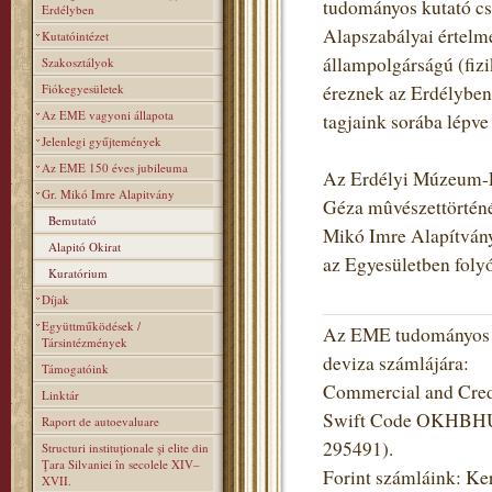
tudományos kutató cs
Erdélyben
Alapszabályai értelm
Kutatóintézet
állampolgárságú (fizi
Szakosztályok
Fiókegyesületek
éreznek az Erdélyben
Az EME vagyoni állapota
tagjaink sorába lépv
Jelenlegi gyűjtemények
Az EME 150 éves jubileuma
Az Erdélyi Múzeum-Eg
Gr. Mikó Imre Alapitvány
Géza mûvészettörténé
Bemutató
Mikó Imre Alapítványt
Alapitó Okirat
az Egyesületben fol
Kuratórium
Díjak
Együttműködések /
Az EME tudományos cé
Társintézmények
deviza számlájára:
Támogatóink
Commercial and Credi
Linktár
Swift Code OKHBHUHB
Raport de autoevaluare
295491).
Structuri instituţionale şi elite din
Ţara Silvaniei în secolele XIV–
Forint számláink: Ke
XVII.