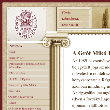
Főoldal
Elérhetőségek
EME Adattár
Navigáció
A Gróf Mikó 
Hírek
Eseménytár
Az 1989-es események
Feliratkozás/leiratkozás az EME
bejegyzett jogi szem
hírlevelére
mûvelésére rendelt sz
EME röviden
könyvsorozatait. Régi
Az EME felépitése
Erdélyi Digitális Adattár
azonban mindmáig ne
Könyvtár
Az Egyesület ma tagd
Az EME Kiadványai
(ilyen a Jordáky Lajo
Kiadó
újonnan felállított k
A Magyar Tudomány Napja