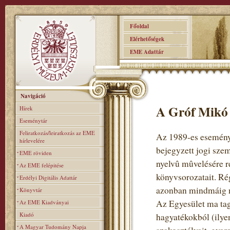
Főoldal
Elérhetőségek
EME Adattár
Navigáció
A Gróf Mikó 
Hírek
Eseménytár
Feliratkozás/leiratkozás az EME
Az 1989-es eseménye
hírlevelére
bejegyzett jogi sze
EME röviden
nyelvû mûvelésére re
Az EME felépitése
könyvsorozatait. Rég
Erdélyi Digitális Adattár
azonban mindmáig n
Könyvtár
Az Egyesület ma tag
Az EME Kiadványai
Kiadó
hagyatékokból (ilye
A Magyar Tudomány Napja