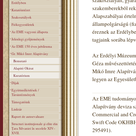
szakosztályait, gyara
Erdélyben
szakemberekbõl rekr
Kutatóintézet
Alapszabályai értel
Szakosztályok
állampolgárságú (fiz
Fiókegyesületek
éreznek az Erdélybe
Az EME vagyoni állapota
tagjaink sorába lé
Jelenlegi gyűjtemények
Az EME 150 éves jubileuma
Gr. Mikó Imre Alapitvány
Az Erdélyi Múzeum-E
Bemutató
Géza mûvészettörtén
Alapitó Okirat
Mikó Imre Alapítvány
Kuratórium
legyen az Egyesüle
Díjak
Együttműködések /
Társintézmények
Az EME tudományos 
Támogatóink
Alapítvány deviza s
Linktár
Commercial and Cred
Raport de autoevaluare
Swift Code OKHBHU
Structuri instituţionale şi elite din
Ţara Silvaniei în secolele XIV–
295491).
XVII.