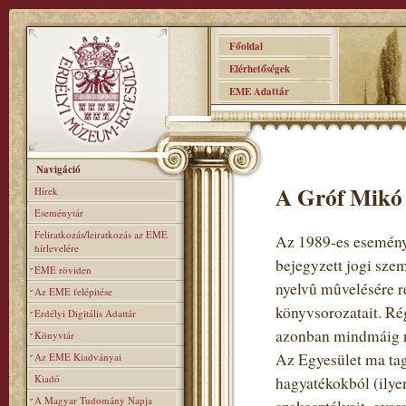
Főoldal
Elérhetőségek
EME Adattár
Navigáció
A Gróf Mikó 
Hírek
Eseménytár
Feliratkozás/leiratkozás az EME
Az 1989-es eseménye
hírlevelére
bejegyzett jogi sze
EME röviden
nyelvû mûvelésére re
Az EME felépitése
könyvsorozatait. Rég
Erdélyi Digitális Adattár
azonban mindmáig n
Könyvtár
Az Egyesület ma tag
Az EME Kiadványai
Kiadó
hagyatékokból (ilye
A Magyar Tudomány Napja