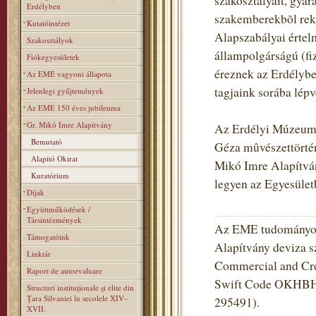
szakosztályait, gyara
Erdélyben
szakemberekbõl rekr
Kutatóintézet
Alapszabályai értel
Szakosztályok
állampolgárságú (fiz
Fiókegyesületek
éreznek az Erdélybe
Az EME vagyoni állapota
tagjaink sorába lé
Jelenlegi gyűjtemények
Az EME 150 éves jubileuma
Gr. Mikó Imre Alapitvány
Az Erdélyi Múzeum-E
Bemutató
Géza mûvészettörtén
Alapitó Okirat
Mikó Imre Alapítvány
Kuratórium
legyen az Egyesüle
Díjak
Együttműködések /
Társintézmények
Az EME tudományos 
Támogatóink
Alapítvány deviza s
Linktár
Commercial and Cred
Raport de autoevaluare
Swift Code OKHBHU
Structuri instituţionale şi elite din
Ţara Silvaniei în secolele XIV–
295491).
XVII.