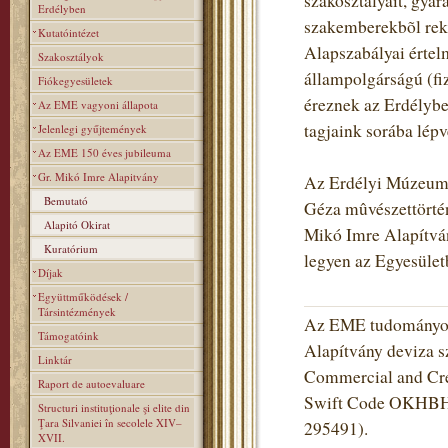
szakosztályait, gyara
Erdélyben
szakemberekbõl rekr
Kutatóintézet
Alapszabályai értel
Szakosztályok
állampolgárságú (fiz
Fiókegyesületek
éreznek az Erdélybe
Az EME vagyoni állapota
tagjaink sorába lé
Jelenlegi gyűjtemények
Az EME 150 éves jubileuma
Gr. Mikó Imre Alapitvány
Az Erdélyi Múzeum-E
Bemutató
Géza mûvészettörtén
Alapitó Okirat
Mikó Imre Alapítvány
Kuratórium
legyen az Egyesüle
Díjak
Együttműködések /
Társintézmények
Az EME tudományos 
Támogatóink
Alapítvány deviza s
Linktár
Commercial and Cred
Raport de autoevaluare
Swift Code OKHBHU
Structuri instituţionale şi elite din
Ţara Silvaniei în secolele XIV–
295491).
XVII.