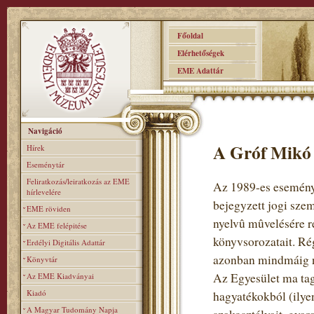
Főoldal
Elérhetőségek
EME Adattár
Navigáció
A Gróf Mikó 
Hírek
Eseménytár
Feliratkozás/leiratkozás az EME
Az 1989-es eseménye
hírlevelére
bejegyzett jogi sze
EME röviden
nyelvû mûvelésére re
Az EME felépitése
könyvsorozatait. Rég
Erdélyi Digitális Adattár
azonban mindmáig n
Könyvtár
Az Egyesület ma tag
Az EME Kiadványai
Kiadó
hagyatékokból (ilye
A Magyar Tudomány Napja