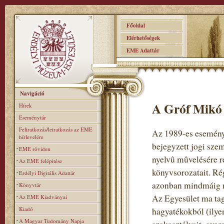
Főoldal
Elérhetőségek
EME Adattár
Navigáció
A Gróf Mikó 
Hírek
Eseménytár
Feliratkozás/leiratkozás az EME
Az 1989-es eseménye
hírlevelére
bejegyzett jogi sze
EME röviden
nyelvû mûvelésére re
Az EME felépitése
könyvsorozatait. Rég
Erdélyi Digitális Adattár
azonban mindmáig n
Könyvtár
Az Egyesület ma tag
Az EME Kiadványai
Kiadó
hagyatékokból (ilye
A Magyar Tudomány Napja