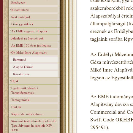
szakosztályait, gyara
Erdélyben
szakemberekbõl rekr
Kutatóintézet
Alapszabályai értel
Szakosztályok
állampolgárságú (fiz
Fiókegyesületek
éreznek az Erdélybe
Az EME vagyoni állapota
tagjaink sorába lé
Jelenlegi gyűjtemények
Az EME 150 éves jubileuma
Gr. Mikó Imre Alapitvány
Az Erdélyi Múzeum-E
Bemutató
Géza mûvészettörtén
Alapitó Okirat
Mikó Imre Alapítvány
Kuratórium
legyen az Egyesüle
Díjak
Együttműködések /
Társintézmények
Az EME tudományos 
Támogatóink
Alapítvány deviza s
Linktár
Commercial and Cred
Raport de autoevaluare
Swift Code OKHBHU
Structuri instituţionale şi elite din
Ţara Silvaniei în secolele XIV–
295491).
XVII.