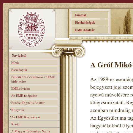
Főoldal
Elérhetőségek
EME Adattár
Navigáció
A Gróf Mikó 
Hírek
Eseménytár
Feliratkozás/leiratkozás az EME
Az 1989-es eseménye
hírlevelére
bejegyzett jogi sze
EME röviden
nyelvû mûvelésére re
Az EME felépitése
könyvsorozatait. Rég
Erdélyi Digitális Adattár
azonban mindmáig n
Könyvtár
Az Egyesület ma tag
Az EME Kiadványai
Kiadó
hagyatékokból (ilye
A Magyar Tudomány Napja