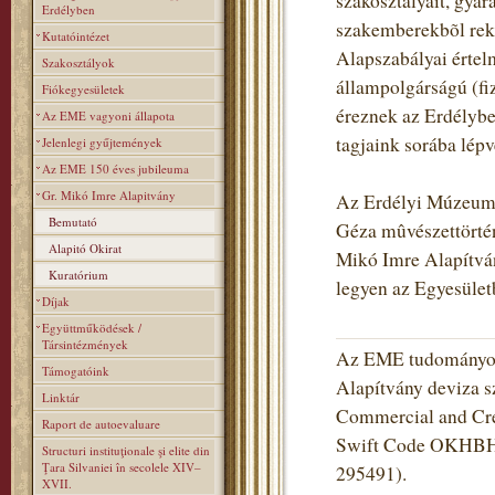
szakosztályait, gyara
Erdélyben
szakemberekbõl rekr
Kutatóintézet
Alapszabályai értel
Szakosztályok
állampolgárságú (fiz
Fiókegyesületek
éreznek az Erdélybe
Az EME vagyoni állapota
tagjaink sorába lé
Jelenlegi gyűjtemények
Az EME 150 éves jubileuma
Gr. Mikó Imre Alapitvány
Az Erdélyi Múzeum-E
Bemutató
Géza mûvészettörtén
Alapitó Okirat
Mikó Imre Alapítvány
Kuratórium
legyen az Egyesüle
Díjak
Együttműködések /
Társintézmények
Az EME tudományos 
Támogatóink
Alapítvány deviza s
Linktár
Commercial and Cred
Raport de autoevaluare
Swift Code OKHBHU
Structuri instituţionale şi elite din
Ţara Silvaniei în secolele XIV–
295491).
XVII.