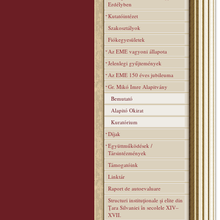
Erdélyben
Kutatóintézet
Szakosztályok
Fiókegyesületek
Az EME vagyoni állapota
Jelenlegi gyűjtemények
Az EME 150 éves jubileuma
Gr. Mikó Imre Alapitvány
Bemutató
Alapitó Okirat
Kuratórium
Díjak
Együttműködések /
Társintézmények
Támogatóink
Linktár
Raport de autoevaluare
Structuri instituţionale şi elite din
Ţara Silvaniei în secolele XIV–
XVII.