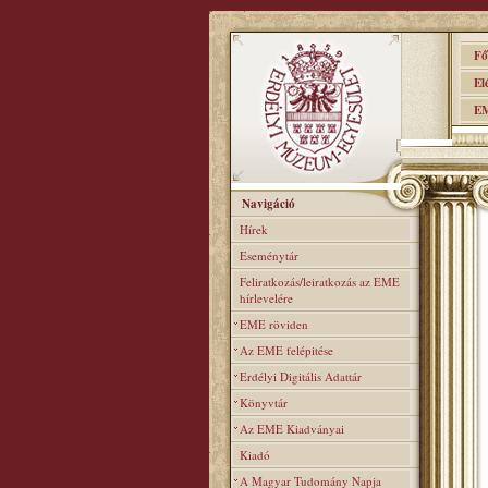
Főo
Elér
EME
Navigáció
Hírek
Eseménytár
Feliratkozás/leiratkozás az EME
hírlevelére
EME röviden
Az EME felépitése
Erdélyi Digitális Adattár
Könyvtár
Az EME Kiadványai
Kiadó
A Magyar Tudomány Napja