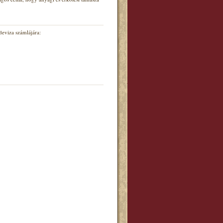
eviza számlájára: