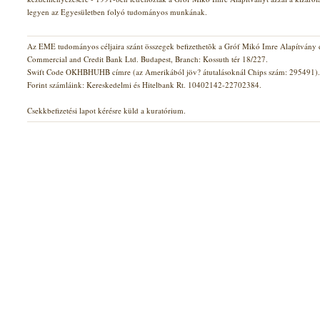
legyen az Egyesületben folyó tudományos munkának.
Az EME tudományos céljaira szánt összegek befizethetõk a Gróf Mikó Imre Alapítvány d
Commercial and Credit Bank Ltd. Budapest, Branch: Kossuth tér 18/227.
Swift Code OKHBHUHB címre (az Amerikából jöv? átutalásoknál Chips szám: 295491).
Forint számláink: Kereskedelmi és Hitelbank Rt. 10402142-22702384.
Csekkbefizetési lapot kérésre küld a kuratórium.