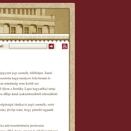
ső:
egyzett jogi személy feléledjen. Ismét
masztotta hagyományos folyóiratait és
nban mindmáig nem került sor.
 (ilyen a Jordáky Lajos hagyatéka) tartja
a állítja fiatal szakemberekbõl rekrutálódó
gárságú (fizikai és jogi) személy, ezért
ny jövõje iránt, hogy pártoló tagjaink
éza mûvészettörténész professzor
os céllal, hogy anyagi és erkölcsi támasza