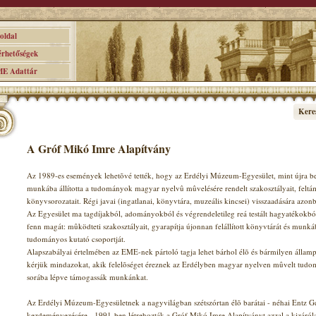
ldal
hetőségek
 Adattár
Kere
A Gróf Mikó Imre Alapítvány
Az 1989-es események lehetõvé tették, hogy az Erdélyi Múzeum-Egyesület, mint újra bej
munkába állította a tudományok magyar nyelvû mûvelésére rendelt szakosztályait, feltá
könyvsorozatait. Régi javai (ingatlanai, könyvtára, muzeális kincsei) visszaadására azo
Az Egyesület ma tagdíjakból, adományokból és végrendeletileg reá testált hagyatékokból
fenn magát: mûködteti szakosztályait, gyarapítja újonnan felállított könyvtárát és munkáb
tudományos kutató csoportját.
Alapszabályai értelmében az EME-nek pártoló tagja lehet bárhol élõ és bármilyen állampol
kérjük mindazokat, akik felelõséget éreznek az Erdélyben magyar nyelven mûvelt tudomá
sorába lépve támogassák munkánkat.
Az Erdélyi Múzeum-Egyesületnek a nagyvilágban szétszórtan élõ barátai - néhai Entz G
kezdeményezésére - 1991-ben létrehozták a Gróf Mikó Imre Alapítványt azzal a kizárólag