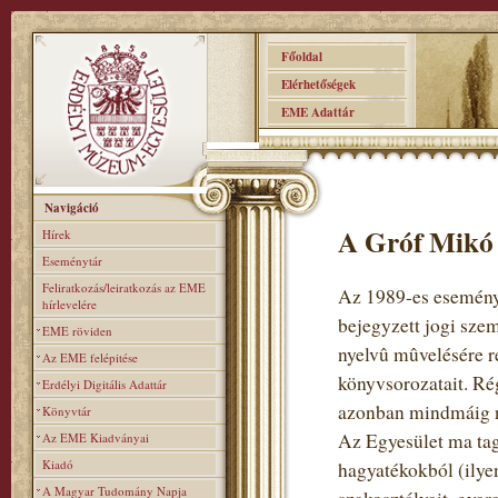
Főoldal
Elérhetőségek
EME Adattár
Navigáció
A Gróf Mikó 
Hírek
Eseménytár
Feliratkozás/leiratkozás az EME
Az 1989-es eseménye
hírlevelére
bejegyzett jogi sze
EME röviden
nyelvû mûvelésére re
Az EME felépitése
könyvsorozatait. Rég
Erdélyi Digitális Adattár
azonban mindmáig n
Könyvtár
Az Egyesület ma tag
Az EME Kiadványai
Kiadó
hagyatékokból (ilye
A Magyar Tudomány Napja