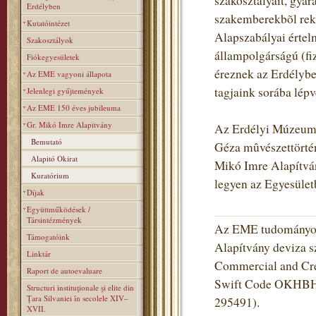
szakosztályait, gyara
Erdélyben
szakemberekbõl rekr
Kutatóintézet
Alapszabályai értel
Szakosztályok
állampolgárságú (fiz
Fiókegyesületek
éreznek az Erdélybe
Az EME vagyoni állapota
tagjaink sorába lé
Jelenlegi gyűjtemények
Az EME 150 éves jubileuma
Gr. Mikó Imre Alapitvány
Az Erdélyi Múzeum-E
Bemutató
Géza mûvészettörtén
Alapitó Okirat
Mikó Imre Alapítvány
Kuratórium
legyen az Egyesüle
Díjak
Együttműködések /
Társintézmények
Az EME tudományos 
Támogatóink
Alapítvány deviza s
Linktár
Commercial and Cred
Raport de autoevaluare
Swift Code OKHBHU
Structuri instituţionale şi elite din
Ţara Silvaniei în secolele XIV–
295491).
XVII.