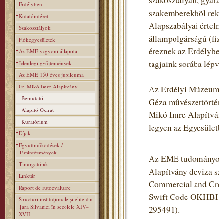
szakosztályait, gyara
Erdélyben
szakemberekbõl rekr
Kutatóintézet
Alapszabályai értel
Szakosztályok
állampolgárságú (fiz
Fiókegyesületek
éreznek az Erdélybe
Az EME vagyoni állapota
tagjaink sorába lé
Jelenlegi gyűjtemények
Az EME 150 éves jubileuma
Gr. Mikó Imre Alapitvány
Az Erdélyi Múzeum-E
Bemutató
Géza mûvészettörtén
Alapitó Okirat
Mikó Imre Alapítvány
Kuratórium
legyen az Egyesüle
Díjak
Együttműködések /
Társintézmények
Az EME tudományos 
Támogatóink
Alapítvány deviza s
Linktár
Commercial and Cred
Raport de autoevaluare
Swift Code OKHBHU
Structuri instituţionale şi elite din
Ţara Silvaniei în secolele XIV–
295491).
XVII.