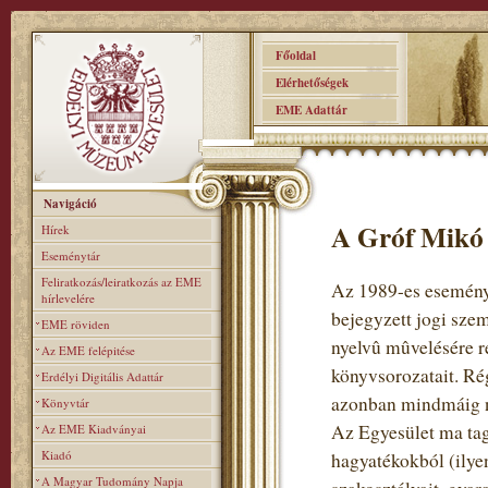
Főoldal
Elérhetőségek
EME Adattár
Navigáció
A Gróf Mikó 
Hírek
Eseménytár
Feliratkozás/leiratkozás az EME
Az 1989-es eseménye
hírlevelére
bejegyzett jogi sze
EME röviden
nyelvû mûvelésére re
Az EME felépitése
könyvsorozatait. Rég
Erdélyi Digitális Adattár
azonban mindmáig n
Könyvtár
Az Egyesület ma tag
Az EME Kiadványai
Kiadó
hagyatékokból (ilye
A Magyar Tudomány Napja