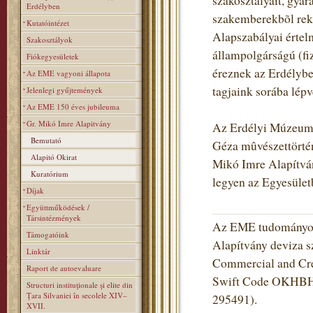
szakosztályait, gyara
Erdélyben
szakemberekbõl rekr
Kutatóintézet
Alapszabályai értel
Szakosztályok
állampolgárságú (fiz
Fiókegyesületek
éreznek az Erdélybe
Az EME vagyoni állapota
tagjaink sorába lé
Jelenlegi gyűjtemények
Az EME 150 éves jubileuma
Gr. Mikó Imre Alapitvány
Az Erdélyi Múzeum-E
Bemutató
Géza mûvészettörtén
Alapitó Okirat
Mikó Imre Alapítvány
Kuratórium
legyen az Egyesüle
Díjak
Együttműködések /
Társintézmények
Az EME tudományos 
Támogatóink
Alapítvány deviza s
Linktár
Commercial and Cred
Raport de autoevaluare
Swift Code OKHBHU
Structuri instituţionale şi elite din
Ţara Silvaniei în secolele XIV–
295491).
XVII.