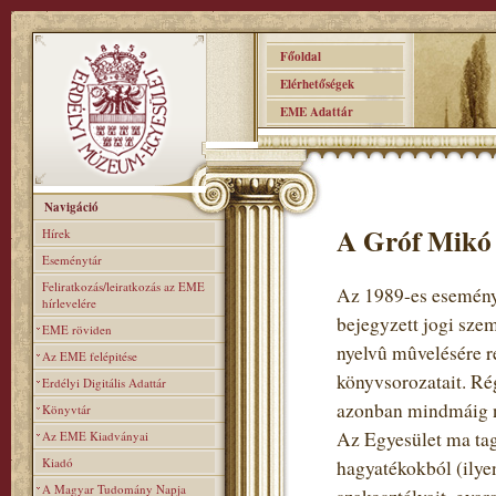
Főoldal
Elérhetőségek
EME Adattár
Navigáció
A Gróf Mikó 
Hírek
Eseménytár
Feliratkozás/leiratkozás az EME
Az 1989-es eseménye
hírlevelére
bejegyzett jogi sze
EME röviden
nyelvû mûvelésére re
Az EME felépitése
könyvsorozatait. Rég
Erdélyi Digitális Adattár
azonban mindmáig n
Könyvtár
Az Egyesület ma tag
Az EME Kiadványai
Kiadó
hagyatékokból (ilye
A Magyar Tudomány Napja