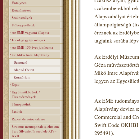
szakosztályait, gyara
Erdélyben
szakemberekbõl rekr
Kutatóintézet
Alapszabályai értel
Szakosztályok
állampolgárságú (fiz
Fiókegyesületek
éreznek az Erdélybe
Az EME vagyoni állapota
tagjaink sorába lé
Jelenlegi gyűjtemények
Az EME 150 éves jubileuma
Gr. Mikó Imre Alapitvány
Az Erdélyi Múzeum-E
Bemutató
Géza mûvészettörtén
Alapitó Okirat
Mikó Imre Alapítvány
Kuratórium
legyen az Egyesüle
Díjak
Együttműködések /
Társintézmények
Az EME tudományos 
Támogatóink
Alapítvány deviza s
Linktár
Commercial and Cred
Raport de autoevaluare
Swift Code OKHBHU
Structuri instituţionale şi elite din
Ţara Silvaniei în secolele XIV–
295491).
XVII.