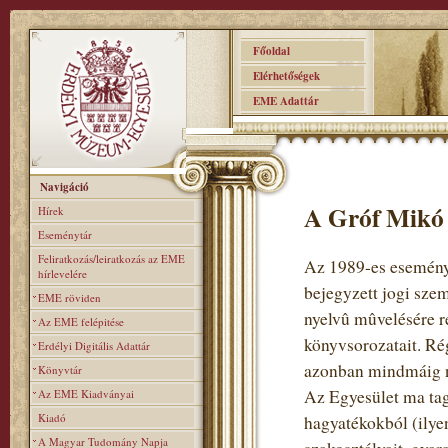
Főoldal
Elérhetőségek
EME Adattár
Navigáció
A Gróf Mikó 
Hírek
Eseménytár
Feliratkozás/leiratkozás az EME
Az 1989-es eseménye
hírlevelére
bejegyzett jogi sze
EME röviden
nyelvû mûvelésére re
Az EME felépitése
könyvsorozatait. Rég
Erdélyi Digitális Adattár
azonban mindmáig n
Könyvtár
Az Egyesület ma tag
Az EME Kiadványai
Kiadó
hagyatékokból (ilye
A Magyar Tudomány Napja