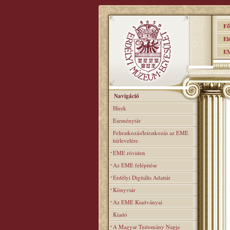
Főo
Elér
EME
Navigáció
Hírek
Eseménytár
Feliratkozás/leiratkozás az EME
hírlevelére
EME röviden
Az EME felépitése
Erdélyi Digitális Adattár
Könyvtár
Az EME Kiadványai
Kiadó
A Magyar Tudomány Napja