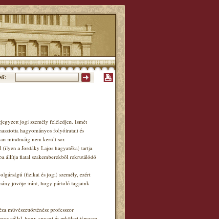
ső:
egyzett jogi személy feléledjen. Ismét
masztotta hagyományos folyóiratait és
nban mindmáig nem került sor.
 (ilyen a Jordáky Lajos hagyatéka) tartja
a állítja fiatal szakemberekbõl rekrutálódó
gárságú (fizikai és jogi) személy, ezért
ny jövõje iránt, hogy pártoló tagjaink
éza mûvészettörténész professzor
os céllal, hogy anyagi és erkölcsi támasza