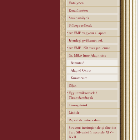
Erdélyben
Kutatóintézet
Szakosztályok
Fiókegyesületek
Az EME vagyoni állapota
Jelenlegi gyűjtemények
Az EME 150 éves jubileuma
Gr. Mikó Imre Alapitvány
Bemutató
Alapitó Okirat
Kuratórium
Díjak
Együttműködések /
Társintézmények
Támogatóink
Linktár
Raport de autoevaluare
Structuri instituţionale şi elite din
Ţara Silvaniei în secolele XIV–
XVII.