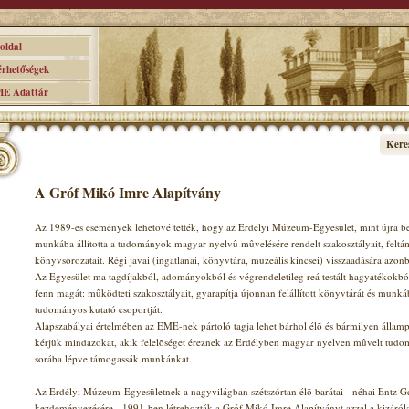
ldal
hetőségek
 Adattár
Kere
A Gróf Mikó Imre Alapítvány
Az 1989-es események lehetõvé tették, hogy az Erdélyi Múzeum-Egyesület, mint újra bej
munkába állította a tudományok magyar nyelvû mûvelésére rendelt szakosztályait, feltá
könyvsorozatait. Régi javai (ingatlanai, könyvtára, muzeális kincsei) visszaadására azo
Az Egyesület ma tagdíjakból, adományokból és végrendeletileg reá testált hagyatékokból
fenn magát: mûködteti szakosztályait, gyarapítja újonnan felállított könyvtárát és munkáb
tudományos kutató csoportját.
Alapszabályai értelmében az EME-nek pártoló tagja lehet bárhol élõ és bármilyen állampol
kérjük mindazokat, akik felelõséget éreznek az Erdélyben magyar nyelven mûvelt tudomá
sorába lépve támogassák munkánkat.
Az Erdélyi Múzeum-Egyesületnek a nagyvilágban szétszórtan élõ barátai - néhai Entz G
kezdeményezésére - 1991-ben létrehozták a Gróf Mikó Imre Alapítványt azzal a kizárólag