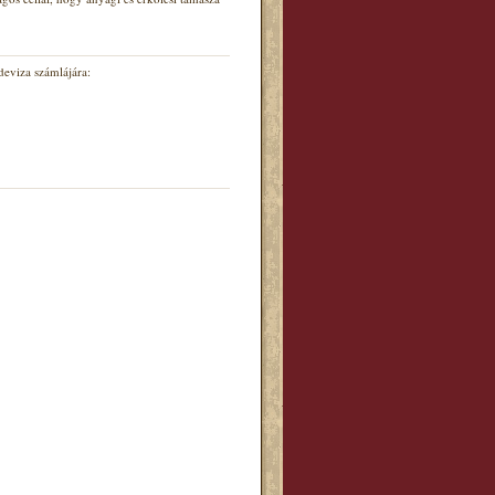
eviza számlájára: