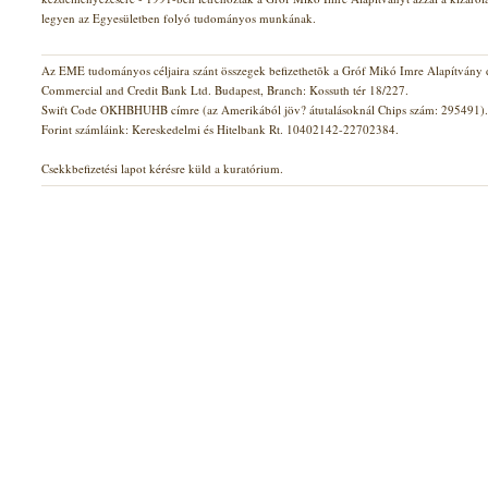
legyen az Egyesületben folyó tudományos munkának.
Az EME tudományos céljaira szánt összegek befizethetõk a Gróf Mikó Imre Alapítvány d
Commercial and Credit Bank Ltd. Budapest, Branch: Kossuth tér 18/227.
Swift Code OKHBHUHB címre (az Amerikából jöv? átutalásoknál Chips szám: 295491).
Forint számláink: Kereskedelmi és Hitelbank Rt. 10402142-22702384.
Csekkbefizetési lapot kérésre küld a kuratórium.