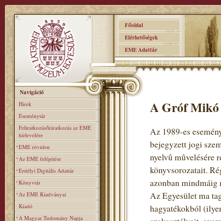
Főoldal
Elérhetőségek
EME Adattár
Navigáció
A Gróf Mikó 
Hírek
Eseménytár
Feliratkozás/leiratkozás az EME
Az 1989-es eseménye
hírlevelére
bejegyzett jogi sze
EME röviden
nyelvû mûvelésére re
Az EME felépitése
könyvsorozatait. Rég
Erdélyi Digitális Adattár
azonban mindmáig n
Könyvtár
Az Egyesület ma tag
Az EME Kiadványai
Kiadó
hagyatékokból (ilye
A Magyar Tudomány Napja