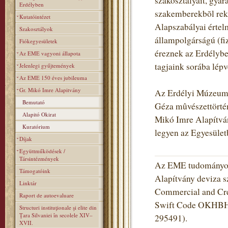
szakosztályait, gyara
Erdélyben
szakemberekbõl rekr
Kutatóintézet
Alapszabályai értel
Szakosztályok
állampolgárságú (fiz
Fiókegyesületek
éreznek az Erdélybe
Az EME vagyoni állapota
tagjaink sorába lé
Jelenlegi gyűjtemények
Az EME 150 éves jubileuma
Gr. Mikó Imre Alapitvány
Az Erdélyi Múzeum-E
Bemutató
Géza mûvészettörtén
Alapitó Okirat
Mikó Imre Alapítvány
Kuratórium
legyen az Egyesüle
Díjak
Együttműködések /
Társintézmények
Az EME tudományos 
Támogatóink
Alapítvány deviza s
Linktár
Commercial and Cred
Raport de autoevaluare
Swift Code OKHBHU
Structuri instituţionale şi elite din
Ţara Silvaniei în secolele XIV–
295491).
XVII.