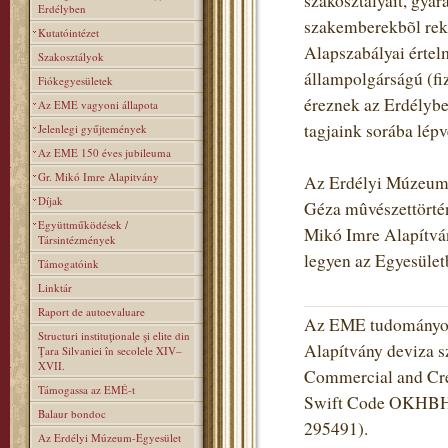
szakosztályait, gyara
Erdélyben
szakemberekbõl rekr
Kutatóintézet
Alapszabályai értel
Szakosztályok
állampolgárságú (fiz
Fiókegyesületek
éreznek az Erdélybe
Az EME vagyoni állapota
tagjaink sorába lé
Jelenlegi gyűjtemények
Az EME 150 éves jubileuma
Gr. Mikó Imre Alapitvány
Az Erdélyi Múzeum-E
Díjak
Géza mûvészettörtén
Együttműködések /
Mikó Imre Alapítvány
Társintézmények
legyen az Egyesüle
Támogatóink
Linktár
Raport de autoevaluare
Az EME tudományos 
Structuri instituţionale şi elite din
Alapítvány deviza s
Ţara Silvaniei în secolele XIV–
XVII.
Commercial and Cred
Támogassa az EMÉ-t
Swift Code OKHBHU
Balaur bondoc
295491).
Az Erdélyi Múzeum-Egyesület