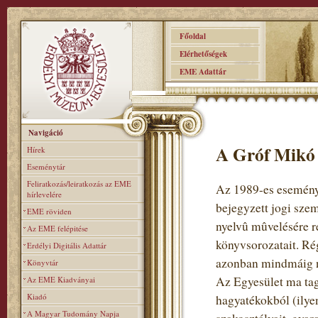
Főoldal
Elérhetőségek
EME Adattár
Navigáció
A Gróf Mikó 
Hírek
Eseménytár
Feliratkozás/leiratkozás az EME
Az 1989-es eseménye
hírlevelére
bejegyzett jogi sze
EME röviden
nyelvû mûvelésére re
Az EME felépitése
könyvsorozatait. Rég
Erdélyi Digitális Adattár
azonban mindmáig n
Könyvtár
Az Egyesület ma tag
Az EME Kiadványai
Kiadó
hagyatékokból (ilye
A Magyar Tudomány Napja