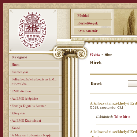
Főoldal
Elérhetőségek
EME Adattár
Főoldal
» Hírek
Navigáció
Hírek
Hírek
Eseménytár
Feliratkozás/leiratkozás az EME
Kereső:
hírlevelére
EME röviden
Az EME felépitése
A kolozsvári székhelyű Er
Erdélyi Digitális Adattár
[2018. szeptember 03.]
Könyvtár
álláshirdetés
Teljes hír »
Az EME Kiadványai
Kiadó
A kolozsvári székhelyű Erd
A Magyar Tudomány Napja