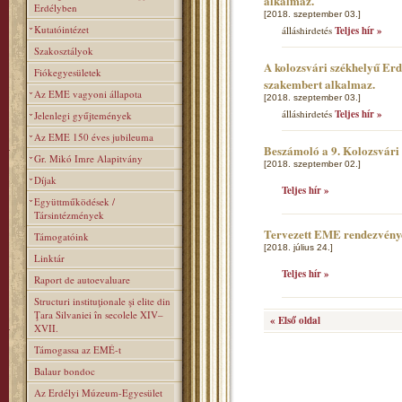
alkalmaz.
Erdélyben
[2018. szeptember 03.]
Kutatóintézet
álláshirdetés
Teljes hír »
Szakosztályok
A kolozsvári székhelyű Er
Fiókegyesületek
szakembert alkalmaz.
Az EME vagyoni állapota
[2018. szeptember 03.]
álláshirdetés
Teljes hír »
Jelenlegi gyűjtemények
Az EME 150 éves jubileuma
Beszámoló a 9. Kolozsvár
Gr. Mikó Imre Alapitvány
[2018. szeptember 02.]
Díjak
Teljes hír »
Együttműködések /
Társintézmények
Tervezett EME rendezvény
Támogatóink
[2018. július 24.]
Linktár
Teljes hír »
Raport de autoevaluare
Structuri instituţionale şi elite din
Ţara Silvaniei în secolele XIV–
« Első oldal
XVII.
Támogassa az EMÉ-t
Balaur bondoc
Az Erdélyi Múzeum-Egyesület