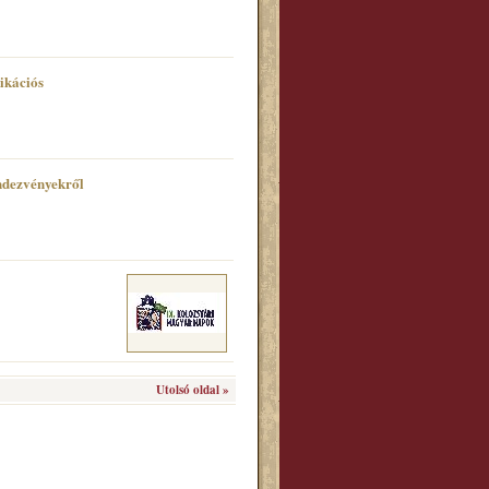
ikációs
ndezvényekről
Utolsó oldal »