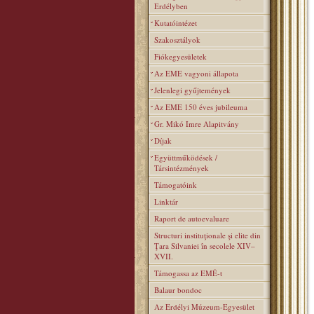
Erdélyben
Kutatóintézet
Szakosztályok
Fiókegyesületek
Az EME vagyoni állapota
Jelenlegi gyűjtemények
Az EME 150 éves jubileuma
Gr. Mikó Imre Alapitvány
Díjak
Együttműködések /
Társintézmények
Támogatóink
Linktár
Raport de autoevaluare
Structuri instituţionale şi elite din
Ţara Silvaniei în secolele XIV–
XVII.
Támogassa az EMÉ-t
Balaur bondoc
Az Erdélyi Múzeum-Egyesület