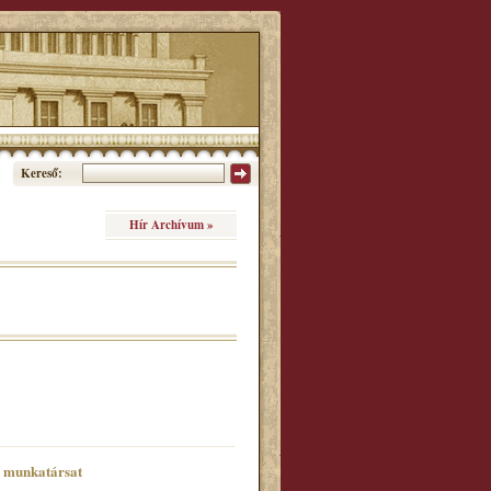
Kereső:
Hír Archívum »
ő munkatársat