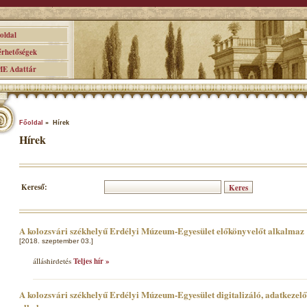
ldal
hetőségek
 Adattár
Főoldal
» Hírek
Hírek
Kereső:
A kolozsvári székhelyű Erdélyi Múzeum-Egyesület előkönyvelőt alkalmaz
[2018. szeptember 03.]
álláshirdetés
Teljes hír »
A kolozsvári székhelyű Erdélyi Múzeum-Egyesület digitalizáló, adatkezel