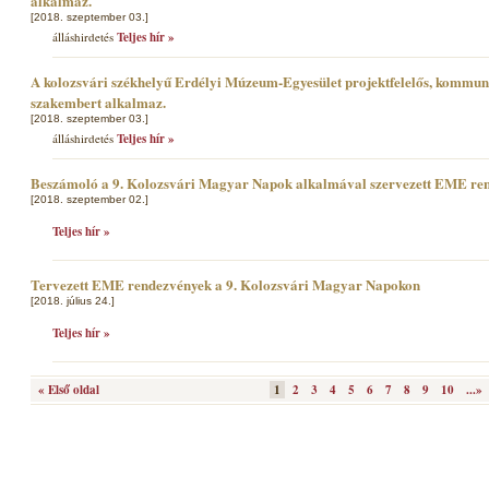
alkalmaz.
[2018. szeptember 03.]
álláshirdetés
Teljes hír »
A kolozsvári székhelyű Erdélyi Múzeum-Egyesület projektfelelős, kommun
szakembert alkalmaz.
[2018. szeptember 03.]
álláshirdetés
Teljes hír »
Beszámoló a 9. Kolozsvári Magyar Napok alkalmával szervezett EME re
[2018. szeptember 02.]
Teljes hír »
Tervezett EME rendezvények a 9. Kolozsvári Magyar Napokon
[2018. július 24.]
Teljes hír »
« Első oldal
1
2
3
4
5
6
7
8
9
10
...»