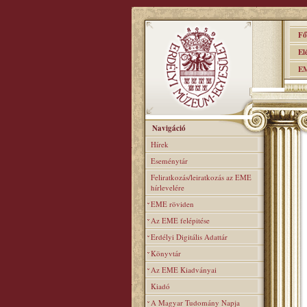
Főo
Elér
EME
Navigáció
Hírek
Eseménytár
Feliratkozás/leiratkozás az EME
hírlevelére
EME röviden
Az EME felépitése
Erdélyi Digitális Adattár
Könyvtár
Az EME Kiadványai
Kiadó
A Magyar Tudomány Napja