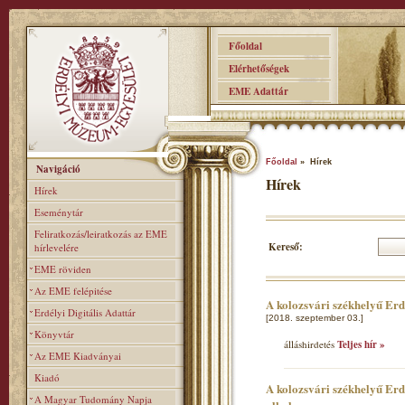
Főoldal
Elérhetőségek
EME Adattár
Főoldal
» Hírek
Navigáció
Hírek
Hírek
Eseménytár
Feliratkozás/leiratkozás az EME
Kereső:
hírlevelére
EME röviden
Az EME felépitése
A kolozsvári székhelyű Er
Erdélyi Digitális Adattár
[2018. szeptember 03.]
Könyvtár
álláshirdetés
Teljes hír »
Az EME Kiadványai
Kiadó
A kolozsvári székhelyű Erd
A Magyar Tudomány Napja