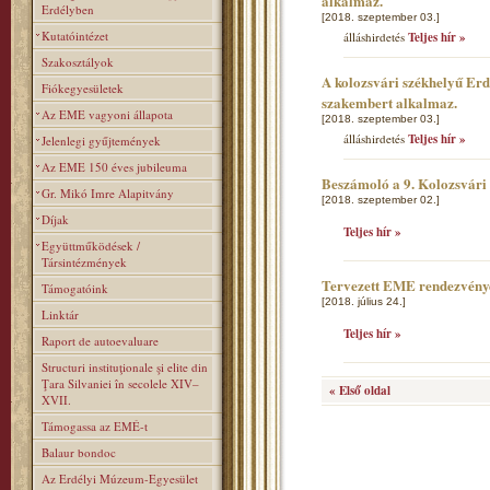
alkalmaz.
Erdélyben
[2018. szeptember 03.]
Kutatóintézet
álláshirdetés
Teljes hír »
Szakosztályok
A kolozsvári székhelyű Er
Fiókegyesületek
szakembert alkalmaz.
Az EME vagyoni állapota
[2018. szeptember 03.]
álláshirdetés
Teljes hír »
Jelenlegi gyűjtemények
Az EME 150 éves jubileuma
Beszámoló a 9. Kolozsvár
Gr. Mikó Imre Alapitvány
[2018. szeptember 02.]
Díjak
Teljes hír »
Együttműködések /
Társintézmények
Tervezett EME rendezvény
Támogatóink
[2018. július 24.]
Linktár
Teljes hír »
Raport de autoevaluare
Structuri instituţionale şi elite din
Ţara Silvaniei în secolele XIV–
« Első oldal
XVII.
Támogassa az EMÉ-t
Balaur bondoc
Az Erdélyi Múzeum-Egyesület