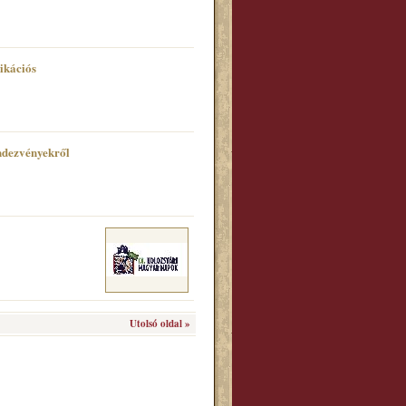
ikációs
ndezvényekről
Utolsó oldal »