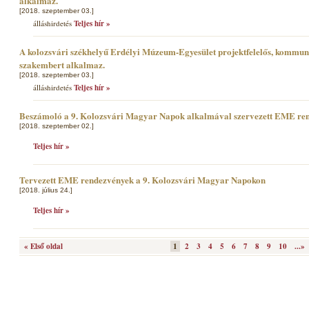
alkalmaz.
[2018. szeptember 03.]
álláshirdetés
Teljes hír »
A kolozsvári székhelyű Erdélyi Múzeum-Egyesület projektfelelős, kommun
szakembert alkalmaz.
[2018. szeptember 03.]
álláshirdetés
Teljes hír »
Beszámoló a 9. Kolozsvári Magyar Napok alkalmával szervezett EME re
[2018. szeptember 02.]
Teljes hír »
Tervezett EME rendezvények a 9. Kolozsvári Magyar Napokon
[2018. július 24.]
Teljes hír »
« Első oldal
1
2
3
4
5
6
7
8
9
10
...»