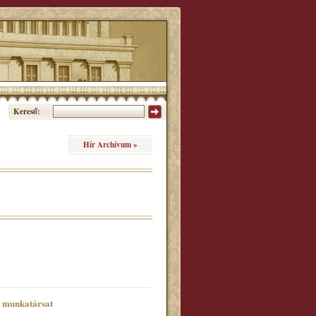
Kereső:
Hír Archívum »
ő munkatársat