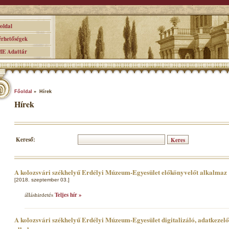
ldal
hetőségek
 Adattár
Főoldal
» Hírek
Hírek
Kereső:
A kolozsvári székhelyű Erdélyi Múzeum-Egyesület előkönyvelőt alkalmaz
[2018. szeptember 03.]
álláshirdetés
Teljes hír »
A kolozsvári székhelyű Erdélyi Múzeum-Egyesület digitalizáló, adatkezel