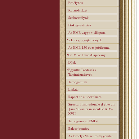
Erdélyben
Kutatóintézet
Szakosztályok
Fiókegyesületek
Az EME vagyoni állapota
Jelenlegi gyűjtemények
Az EME 150 éves jubileuma
Gr. Mikó Imre Alapitvány
Díjak
Együttműködések /
Társintézmények
Támogatóink
Linktár
Raport de autoevaluare
Structuri instituţionale şi elite din
Ţara Silvaniei în secolele XIV–
XVII.
Támogassa az EMÉ-t
Balaur bondoc
Az Erdélyi Múzeum-Egyesület