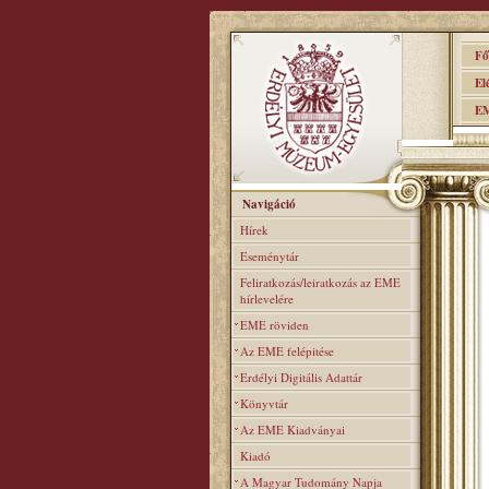
Főo
Elér
EME
Navigáció
Hírek
Eseménytár
Feliratkozás/leiratkozás az EME
hírlevelére
EME röviden
Az EME felépitése
Erdélyi Digitális Adattár
Könyvtár
Az EME Kiadványai
Kiadó
A Magyar Tudomány Napja