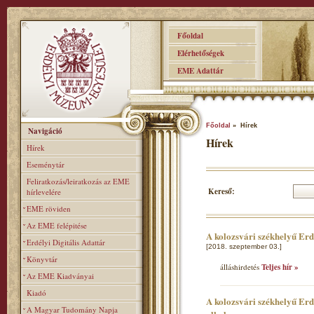
Főoldal
Elérhetőségek
EME Adattár
Főoldal
» Hírek
Navigáció
Hírek
Hírek
Eseménytár
Feliratkozás/leiratkozás az EME
Kereső:
hírlevelére
EME röviden
Az EME felépitése
A kolozsvári székhelyű Er
Erdélyi Digitális Adattár
[2018. szeptember 03.]
Könyvtár
álláshirdetés
Teljes hír »
Az EME Kiadványai
Kiadó
A kolozsvári székhelyű Erd
A Magyar Tudomány Napja