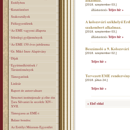
alkalmaz.
Erdélyben
[2018. szeptember 03.]
Kutatóintézet
álláshirdetés
Teljes hír »
Szakosztályok
A kolozsvári székhelyű Er
Fiókegyesületek
szakembert alkalmaz.
Az EME vagyoni állapota
[2018. szeptember 03.]
álláshirdetés
Teljes hír »
Jelenlegi gyűjtemények
Az EME 150 éves jubileuma
Beszámoló a 9. Kolozsvár
Gr. Mikó Imre Alapitvány
[2018. szeptember 02.]
Díjak
Teljes hír »
Együttműködések /
Társintézmények
Tervezett EME rendezvény
Támogatóink
[2018. július 24.]
Linktár
Teljes hír »
Raport de autoevaluare
Structuri instituţionale şi elite din
Ţara Silvaniei în secolele XIV–
« Első oldal
XVII.
Támogassa az EMÉ-t
Balaur bondoc
Az Erdélyi Múzeum-Egyesület