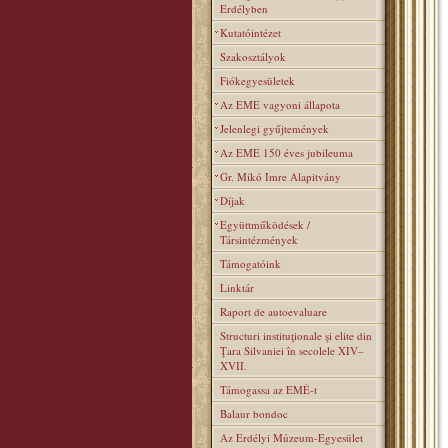
Erdélyben
Kutatóintézet
Szakosztályok
Fiókegyesületek
Az EME vagyoni állapota
Jelenlegi gyűjtemények
Az EME 150 éves jubileuma
Gr. Mikó Imre Alapitvány
Díjak
Együttműködések /
Társintézmények
Támogatóink
Linktár
Raport de autoevaluare
Structuri instituţionale şi elite din
Ţara Silvaniei în secolele XIV–
XVII.
Támogassa az EMÉ-t
Balaur bondoc
Az Erdélyi Múzeum-Egyesület