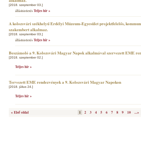
alkalmaz.
[2018. szeptember 03.]
álláshirdetés
Teljes hír »
A kolozsvári székhelyű Erdélyi Múzeum-Egyesület projektfelelős, kommun
szakembert alkalmaz.
[2018. szeptember 03.]
álláshirdetés
Teljes hír »
Beszámoló a 9. Kolozsvári Magyar Napok alkalmával szervezett EME re
[2018. szeptember 02.]
Teljes hír »
Tervezett EME rendezvények a 9. Kolozsvári Magyar Napokon
[2018. július 24.]
Teljes hír »
« Első oldal
1
2
3
4
5
6
7
8
9
10
...»