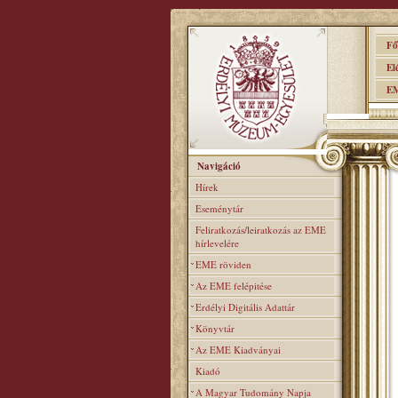
Főo
Elér
EME
Navigáció
Hírek
Eseménytár
Feliratkozás/leiratkozás az EME
hírlevelére
EME röviden
Az EME felépitése
Erdélyi Digitális Adattár
Könyvtár
Az EME Kiadványai
Kiadó
A Magyar Tudomány Napja