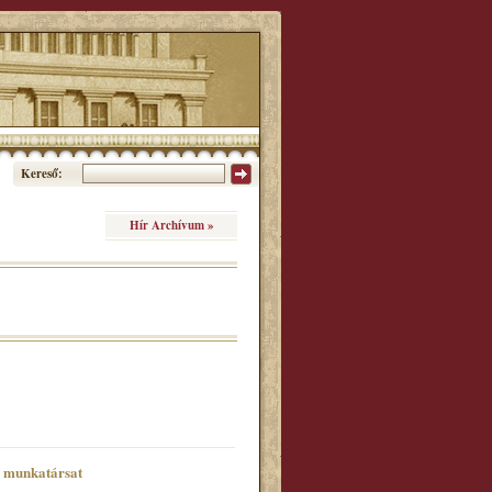
Kereső:
Hír Archívum »
ő munkatársat