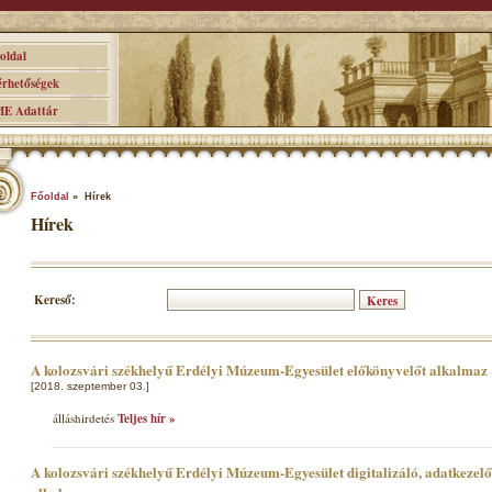
ldal
hetőségek
 Adattár
Főoldal
» Hírek
Hírek
Kereső:
A kolozsvári székhelyű Erdélyi Múzeum-Egyesület előkönyvelőt alkalmaz
[2018. szeptember 03.]
álláshirdetés
Teljes hír »
A kolozsvári székhelyű Erdélyi Múzeum-Egyesület digitalizáló, adatkezel