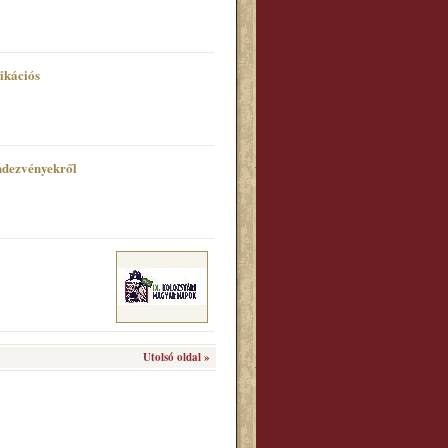
ikációs
ndezvényekről
Utolsó oldal »