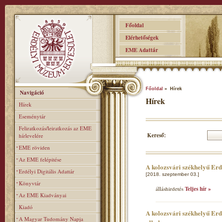
Főoldal
Elérhetőségek
EME Adattár
Főoldal
» Hírek
Navigáció
Hírek
Hírek
Eseménytár
Feliratkozás/leiratkozás az EME
Kereső:
hírlevelére
EME röviden
Az EME felépitése
A kolozsvári székhelyű Er
Erdélyi Digitális Adattár
[2018. szeptember 03.]
Könyvtár
álláshirdetés
Teljes hír »
Az EME Kiadványai
Kiadó
A kolozsvári székhelyű Erd
A Magyar Tudomány Napja