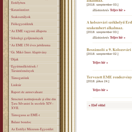
alkalmaz.
Erdélyben
[2018. szeptember 03.]
Kutatóintézet
álláshirdetés
Teljes hír »
Szakosztályok
A kolozsvári székhelyű Er
Fiókegyesületek
szakembert alkalmaz.
Az EME vagyoni állapota
[2018. szeptember 03.]
álláshirdetés
Teljes hír »
Jelenlegi gyűjtemények
Az EME 150 éves jubileuma
Beszámoló a 9. Kolozsvár
Gr. Mikó Imre Alapitvány
[2018. szeptember 02.]
Díjak
Teljes hír »
Együttműködések /
Társintézmények
Tervezett EME rendezvény
Támogatóink
[2018. július 24.]
Linktár
Teljes hír »
Raport de autoevaluare
Structuri instituţionale şi elite din
Ţara Silvaniei în secolele XIV–
« Első oldal
XVII.
Támogassa az EMÉ-t
Balaur bondoc
Az Erdélyi Múzeum-Egyesület