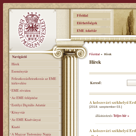
Főoldal
Elérhetőségek
EME Adattár
Főoldal
» Hírek
Navigáció
Hírek
Hírek
Eseménytár
Feliratkozás/leiratkozás az EME
Kereső:
hírlevelére
EME röviden
Az EME felépitése
A kolozsvári székhelyű Er
Erdélyi Digitális Adattár
[2018. szeptember 03.]
Könyvtár
álláshirdetés
Teljes hír »
Az EME Kiadványai
Kiadó
A kolozsvári székhelyű Erd
A Magyar Tudomány Napja