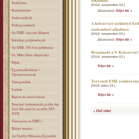
alkalmaz.
Erdélyben
[2018. szeptember 03.]
Kutatóintézet
álláshirdetés
Teljes hír »
Szakosztályok
A kolozsvári székhelyű Er
Fiókegyesületek
szakembert alkalmaz.
Az EME vagyoni állapota
[2018. szeptember 03.]
álláshirdetés
Teljes hír »
Jelenlegi gyűjtemények
Az EME 150 éves jubileuma
Beszámoló a 9. Kolozsvár
Gr. Mikó Imre Alapitvány
[2018. szeptember 02.]
Díjak
Teljes hír »
Együttműködések /
Társintézmények
Tervezett EME rendezvény
Támogatóink
[2018. július 24.]
Linktár
Teljes hír »
Raport de autoevaluare
Structuri instituţionale şi elite din
Ţara Silvaniei în secolele XIV–
« Első oldal
XVII.
Támogassa az EMÉ-t
Balaur bondoc
Az Erdélyi Múzeum-Egyesület