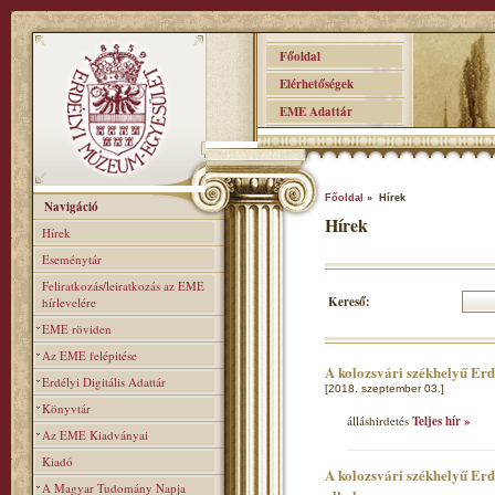
Főoldal
Elérhetőségek
EME Adattár
Főoldal
» Hírek
Navigáció
Hírek
Hírek
Eseménytár
Feliratkozás/leiratkozás az EME
Kereső:
hírlevelére
EME röviden
Az EME felépitése
A kolozsvári székhelyű Er
Erdélyi Digitális Adattár
[2018. szeptember 03.]
Könyvtár
álláshirdetés
Teljes hír »
Az EME Kiadványai
Kiadó
A kolozsvári székhelyű Erd
A Magyar Tudomány Napja