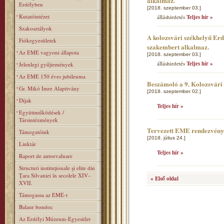
alkalmaz.
Erdélyben
[2018. szeptember 03.]
Kutatóintézet
álláshirdetés
Teljes hír »
Szakosztályok
A kolozsvári székhelyű Er
Fiókegyesületek
szakembert alkalmaz.
Az EME vagyoni állapota
[2018. szeptember 03.]
álláshirdetés
Teljes hír »
Jelenlegi gyűjtemények
Az EME 150 éves jubileuma
Beszámoló a 9. Kolozsvár
Gr. Mikó Imre Alapitvány
[2018. szeptember 02.]
Díjak
Teljes hír »
Együttműködések /
Társintézmények
Tervezett EME rendezvény
Támogatóink
[2018. július 24.]
Linktár
Teljes hír »
Raport de autoevaluare
Structuri instituţionale şi elite din
Ţara Silvaniei în secolele XIV–
« Első oldal
XVII.
Támogassa az EMÉ-t
Balaur bondoc
Az Erdélyi Múzeum-Egyesület