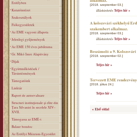
alkalmaz.
Erdélyben
[2018. szeptember 03.]
Kutatóintézet
álláshirdetés
Teljes hír »
Szakosztályok
A kolozsvári székhelyű Er
Fiókegyesületek
szakembert alkalmaz.
Az EME vagyoni állapota
[2018. szeptember 03.]
álláshirdetés
Teljes hír »
Jelenlegi gyűjtemények
Az EME 150 éves jubileuma
Beszámoló a 9. Kolozsvár
Gr. Mikó Imre Alapitvány
[2018. szeptember 02.]
Díjak
Teljes hír »
Együttműködések /
Társintézmények
Tervezett EME rendezvény
Támogatóink
[2018. július 24.]
Linktár
Teljes hír »
Raport de autoevaluare
Structuri instituţionale şi elite din
Ţara Silvaniei în secolele XIV–
« Első oldal
XVII.
Támogassa az EMÉ-t
Balaur bondoc
Az Erdélyi Múzeum-Egyesület