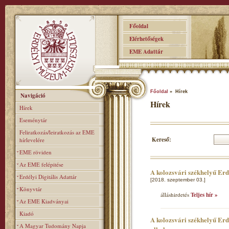
Főoldal
Elérhetőségek
EME Adattár
Főoldal
» Hírek
Navigáció
Hírek
Hírek
Eseménytár
Feliratkozás/leiratkozás az EME
Kereső:
hírlevelére
EME röviden
Az EME felépitése
A kolozsvári székhelyű Er
Erdélyi Digitális Adattár
[2018. szeptember 03.]
Könyvtár
álláshirdetés
Teljes hír »
Az EME Kiadványai
Kiadó
A kolozsvári székhelyű Erd
A Magyar Tudomány Napja