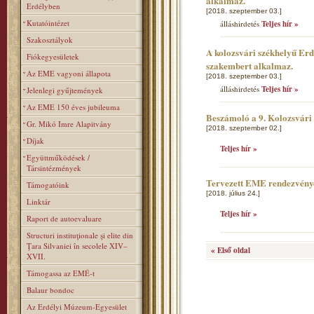
alkalmaz.
Erdélyben
[2018. szeptember 03.]
Kutatóintézet
álláshirdetés
Teljes hír »
Szakosztályok
A kolozsvári székhelyű Er
Fiókegyesületek
szakembert alkalmaz.
Az EME vagyoni állapota
[2018. szeptember 03.]
álláshirdetés
Teljes hír »
Jelenlegi gyűjtemények
Az EME 150 éves jubileuma
Beszámoló a 9. Kolozsvár
Gr. Mikó Imre Alapitvány
[2018. szeptember 02.]
Díjak
Teljes hír »
Együttműködések /
Társintézmények
Tervezett EME rendezvény
Támogatóink
[2018. július 24.]
Linktár
Teljes hír »
Raport de autoevaluare
Structuri instituţionale şi elite din
Ţara Silvaniei în secolele XIV–
« Első oldal
XVII.
Támogassa az EMÉ-t
Balaur bondoc
Az Erdélyi Múzeum-Egyesület