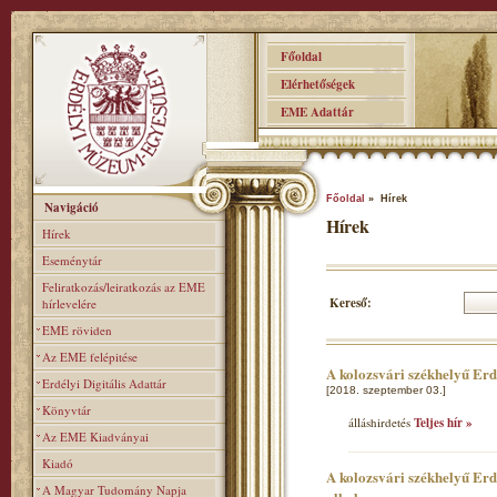
Főoldal
Elérhetőségek
EME Adattár
Főoldal
» Hírek
Navigáció
Hírek
Hírek
Eseménytár
Feliratkozás/leiratkozás az EME
Kereső:
hírlevelére
EME röviden
Az EME felépitése
A kolozsvári székhelyű Er
Erdélyi Digitális Adattár
[2018. szeptember 03.]
Könyvtár
álláshirdetés
Teljes hír »
Az EME Kiadványai
Kiadó
A kolozsvári székhelyű Erd
A Magyar Tudomány Napja