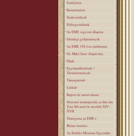
Erdélyben
Kutatóintézet
Szakosztályok
Fiókegyesületek
Az EME vagyoni állapota
Jelenlegi gyűjtemények
Az EME 150 éves jubileuma
Gr. Mikó Imre Alapitvány
Díjak
Együttműködések /
Társintézmények
Támogatóink
Linktár
Raport de autoevaluare
Structuri instituţionale şi elite din
Ţara Silvaniei în secolele XIV–
XVII.
Támogassa az EMÉ-t
Balaur bondoc
Az Erdélyi Múzeum-Egyesület