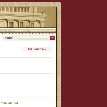
Kereső:
Hír Archívum »
ő munkatársat