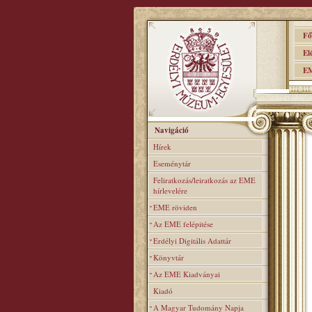
Főo
Elér
EME
Navigáció
Hírek
Eseménytár
Feliratkozás/leiratkozás az EME
hírlevelére
EME röviden
Az EME felépitése
Erdélyi Digitális Adattár
Könyvtár
Az EME Kiadványai
Kiadó
A Magyar Tudomány Napja