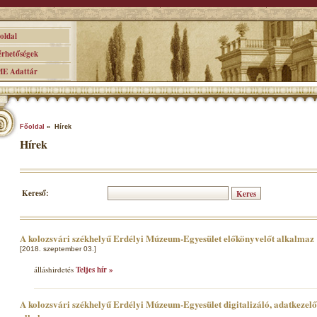
ldal
hetőségek
 Adattár
Főoldal
» Hírek
Hírek
Kereső:
A kolozsvári székhelyű Erdélyi Múzeum-Egyesület előkönyvelőt alkalmaz
[2018. szeptember 03.]
álláshirdetés
Teljes hír »
A kolozsvári székhelyű Erdélyi Múzeum-Egyesület digitalizáló, adatkezel