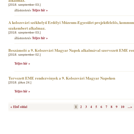
alkalmaz.
[2018. szeptember 03.]
álláshirdetés
Teljes hír »
A kolozsvári székhelyű Erdélyi Múzeum-Egyesület projektfelelős, kommun
szakembert alkalmaz.
[2018. szeptember 03.]
álláshirdetés
Teljes hír »
Beszámoló a 9. Kolozsvári Magyar Napok alkalmával szervezett EME re
[2018. szeptember 02.]
Teljes hír »
Tervezett EME rendezvények a 9. Kolozsvári Magyar Napokon
[2018. július 24.]
Teljes hír »
« Első oldal
1
2
3
4
5
6
7
8
9
10
...»