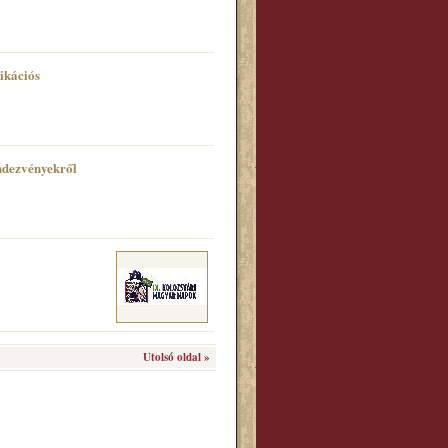
ikációs
ndezvényekről
Utolsó oldal »