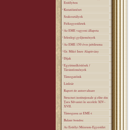
Erdélyben
Kutatóintézet
Szakosztályok
Fiókegyesületek
Az EME vagyoni állapota
Jelenlegi gyűjtemények
Az EME 150 éves jubileuma
Gr. Mikó Imre Alapitvány
Díjak
Együttműködések /
Társintézmények
Támogatóink
Linktár
Raport de autoevaluare
Structuri instituţionale şi elite din
Ţara Silvaniei în secolele XIV–
XVII.
Támogassa az EMÉ-t
Balaur bondoc
Az Erdélyi Múzeum-Egyesület