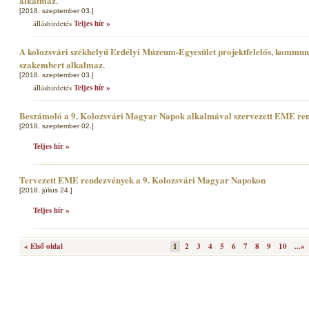
alkalmaz.
[2018. szeptember 03.]
álláshirdetés
Teljes hír »
A kolozsvári székhelyű Erdélyi Múzeum-Egyesület projektfelelős, kommun
szakembert alkalmaz.
[2018. szeptember 03.]
álláshirdetés
Teljes hír »
Beszámoló a 9. Kolozsvári Magyar Napok alkalmával szervezett EME re
[2018. szeptember 02.]
Teljes hír »
Tervezett EME rendezvények a 9. Kolozsvári Magyar Napokon
[2018. július 24.]
Teljes hír »
« Első oldal
1
2
3
4
5
6
7
8
9
10
...»