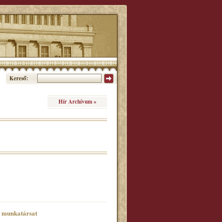
Kereső:
Hír Archívum »
ő munkatársat