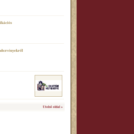
ikációs
ndezvényekről
Utolsó oldal »