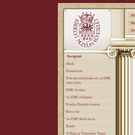
Főo
Elér
EME
Navigáció
Hírek
Eseménytár
Feliratkozás/leiratkozás az EME
hírlevelére
EME röviden
Az EME felépitése
Erdélyi Digitális Adattár
Könyvtár
Az EME Kiadványai
Kiadó
A Magyar Tudomány Napja