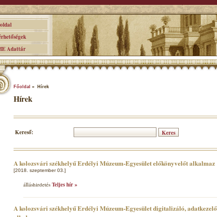
ldal
hetőségek
 Adattár
Főoldal
» Hírek
Hírek
Kereső:
A kolozsvári székhelyű Erdélyi Múzeum-Egyesület előkönyvelőt alkalmaz
[2018. szeptember 03.]
álláshirdetés
Teljes hír »
A kolozsvári székhelyű Erdélyi Múzeum-Egyesület digitalizáló, adatkezel