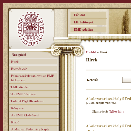
Főoldal
Elérhetőségek
EME Adattár
Főoldal
» Hírek
Navigáció
Hírek
Hírek
Eseménytár
Feliratkozás/leiratkozás az EME
Kereső:
hírlevelére
EME röviden
Az EME felépitése
A kolozsvári székhelyű Er
Erdélyi Digitális Adattár
[2018. szeptember 03.]
Könyvtár
álláshirdetés
Teljes hír »
Az EME Kiadványai
Kiadó
A kolozsvári székhelyű Erd
A Magyar Tudomány Napja