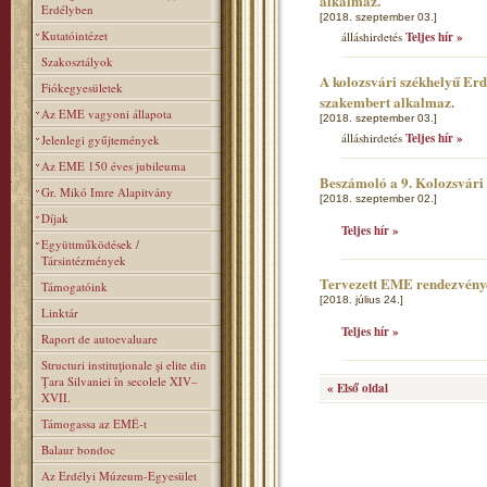
alkalmaz.
Erdélyben
[2018. szeptember 03.]
Kutatóintézet
álláshirdetés
Teljes hír »
Szakosztályok
A kolozsvári székhelyű Er
Fiókegyesületek
szakembert alkalmaz.
Az EME vagyoni állapota
[2018. szeptember 03.]
álláshirdetés
Teljes hír »
Jelenlegi gyűjtemények
Az EME 150 éves jubileuma
Beszámoló a 9. Kolozsvár
Gr. Mikó Imre Alapitvány
[2018. szeptember 02.]
Díjak
Teljes hír »
Együttműködések /
Társintézmények
Tervezett EME rendezvény
Támogatóink
[2018. július 24.]
Linktár
Teljes hír »
Raport de autoevaluare
Structuri instituţionale şi elite din
Ţara Silvaniei în secolele XIV–
« Első oldal
XVII.
Támogassa az EMÉ-t
Balaur bondoc
Az Erdélyi Múzeum-Egyesület