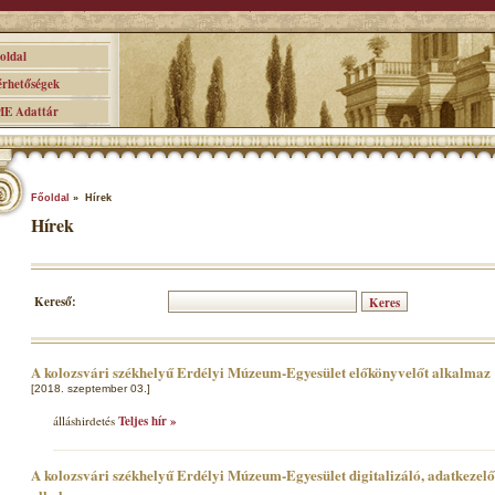
ldal
hetőségek
 Adattár
Főoldal
» Hírek
Hírek
Kereső:
A kolozsvári székhelyű Erdélyi Múzeum-Egyesület előkönyvelőt alkalmaz
[2018. szeptember 03.]
álláshirdetés
Teljes hír »
A kolozsvári székhelyű Erdélyi Múzeum-Egyesület digitalizáló, adatkezel