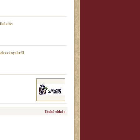
ikációs
ndezvényekről
Utolsó oldal »