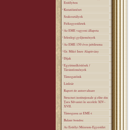
Erdélyben
Kutatóintézet
Szakosztályok
Fiókegyesületek
Az EME vagyoni állapota
Jelenlegi gyűjtemények
Az EME 150 éves jubileuma
Gr. Mikó Imre Alapitvány
Díjak
Együttműködések /
Társintézmények
Támogatóink
Linktár
Raport de autoevaluare
Structuri instituţionale şi elite din
Ţara Silvaniei în secolele XIV–
XVII.
Támogassa az EMÉ-t
Balaur bondoc
Az Erdélyi Múzeum-Egyesület