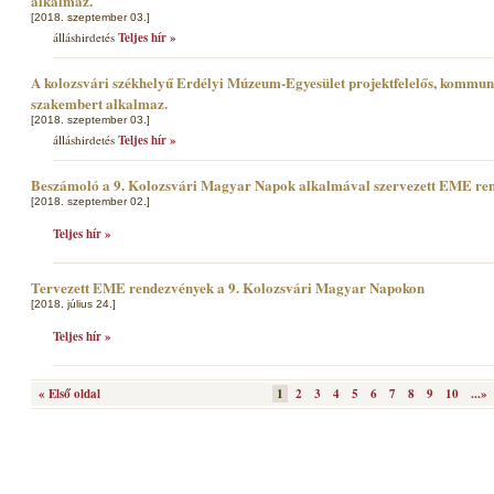
alkalmaz.
[2018. szeptember 03.]
álláshirdetés
Teljes hír »
A kolozsvári székhelyű Erdélyi Múzeum-Egyesület projektfelelős, kommun
szakembert alkalmaz.
[2018. szeptember 03.]
álláshirdetés
Teljes hír »
Beszámoló a 9. Kolozsvári Magyar Napok alkalmával szervezett EME re
[2018. szeptember 02.]
Teljes hír »
Tervezett EME rendezvények a 9. Kolozsvári Magyar Napokon
[2018. július 24.]
Teljes hír »
« Első oldal
1
2
3
4
5
6
7
8
9
10
...»