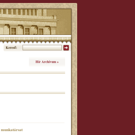
Kereső:
Hír Archívum »
ő munkatársat