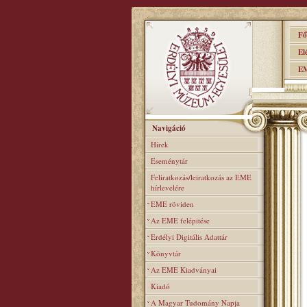
Főo
Elér
EME
Navigáció
Hírek
Eseménytár
Feliratkozás/leiratkozás az EME
hírlevelére
EME röviden
Az EME felépitése
Erdélyi Digitális Adattár
Könyvtár
Az EME Kiadványai
Kiadó
A Magyar Tudomány Napja