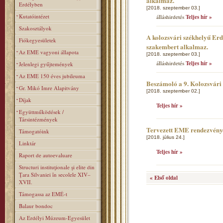
alkalmaz.
Erdélyben
[2018. szeptember 03.]
Kutatóintézet
álláshirdetés
Teljes hír »
Szakosztályok
A kolozsvári székhelyű Er
Fiókegyesületek
szakembert alkalmaz.
Az EME vagyoni állapota
[2018. szeptember 03.]
álláshirdetés
Teljes hír »
Jelenlegi gyűjtemények
Az EME 150 éves jubileuma
Beszámoló a 9. Kolozsvár
Gr. Mikó Imre Alapitvány
[2018. szeptember 02.]
Díjak
Teljes hír »
Együttműködések /
Társintézmények
Tervezett EME rendezvény
Támogatóink
[2018. július 24.]
Linktár
Teljes hír »
Raport de autoevaluare
Structuri instituţionale şi elite din
Ţara Silvaniei în secolele XIV–
« Első oldal
XVII.
Támogassa az EMÉ-t
Balaur bondoc
Az Erdélyi Múzeum-Egyesület