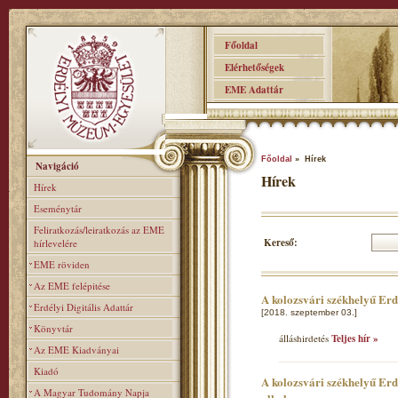
Főoldal
Elérhetőségek
EME Adattár
Főoldal
» Hírek
Navigáció
Hírek
Hírek
Eseménytár
Feliratkozás/leiratkozás az EME
Kereső:
hírlevelére
EME röviden
Az EME felépitése
A kolozsvári székhelyű Er
Erdélyi Digitális Adattár
[2018. szeptember 03.]
Könyvtár
álláshirdetés
Teljes hír »
Az EME Kiadványai
Kiadó
A kolozsvári székhelyű Erd
A Magyar Tudomány Napja