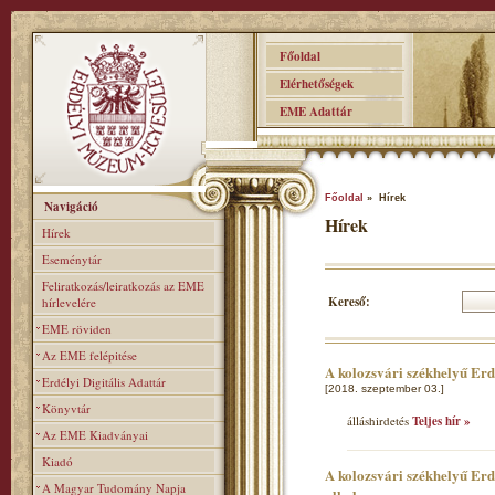
Főoldal
Elérhetőségek
EME Adattár
Főoldal
» Hírek
Navigáció
Hírek
Hírek
Eseménytár
Feliratkozás/leiratkozás az EME
Kereső:
hírlevelére
EME röviden
Az EME felépitése
A kolozsvári székhelyű Er
Erdélyi Digitális Adattár
[2018. szeptember 03.]
Könyvtár
álláshirdetés
Teljes hír »
Az EME Kiadványai
Kiadó
A kolozsvári székhelyű Erd
A Magyar Tudomány Napja