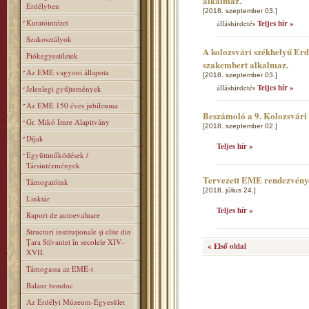
alkalmaz.
Erdélyben
[2018. szeptember 03.]
Kutatóintézet
álláshirdetés
Teljes hír »
Szakosztályok
A kolozsvári székhelyű Er
Fiókegyesületek
szakembert alkalmaz.
Az EME vagyoni állapota
[2018. szeptember 03.]
álláshirdetés
Teljes hír »
Jelenlegi gyűjtemények
Az EME 150 éves jubileuma
Beszámoló a 9. Kolozsvár
Gr. Mikó Imre Alapitvány
[2018. szeptember 02.]
Díjak
Teljes hír »
Együttműködések /
Társintézmények
Tervezett EME rendezvény
Támogatóink
[2018. július 24.]
Linktár
Teljes hír »
Raport de autoevaluare
Structuri instituţionale şi elite din
Ţara Silvaniei în secolele XIV–
« Első oldal
XVII.
Támogassa az EMÉ-t
Balaur bondoc
Az Erdélyi Múzeum-Egyesület