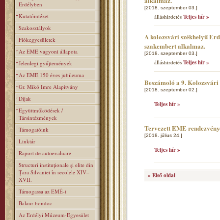
alkalmaz.
Erdélyben
[2018. szeptember 03.]
Kutatóintézet
álláshirdetés
Teljes hír »
Szakosztályok
A kolozsvári székhelyű Er
Fiókegyesületek
szakembert alkalmaz.
Az EME vagyoni állapota
[2018. szeptember 03.]
álláshirdetés
Teljes hír »
Jelenlegi gyűjtemények
Az EME 150 éves jubileuma
Beszámoló a 9. Kolozsvár
Gr. Mikó Imre Alapitvány
[2018. szeptember 02.]
Díjak
Teljes hír »
Együttműködések /
Társintézmények
Tervezett EME rendezvény
Támogatóink
[2018. július 24.]
Linktár
Teljes hír »
Raport de autoevaluare
Structuri instituţionale şi elite din
Ţara Silvaniei în secolele XIV–
« Első oldal
XVII.
Támogassa az EMÉ-t
Balaur bondoc
Az Erdélyi Múzeum-Egyesület