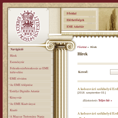
Főoldal
Elérhetőségek
EME Adattár
Főoldal
» Hírek
Navigáció
Hírek
Hírek
Eseménytár
Feliratkozás/leiratkozás az EME
Kereső:
hírlevelére
EME röviden
Az EME felépitése
A kolozsvári székhelyű Er
Erdélyi Digitális Adattár
[2018. szeptember 03.]
Könyvtár
álláshirdetés
Teljes hír »
Az EME Kiadványai
Kiadó
A kolozsvári székhelyű Erd
A Magyar Tudomány Napja