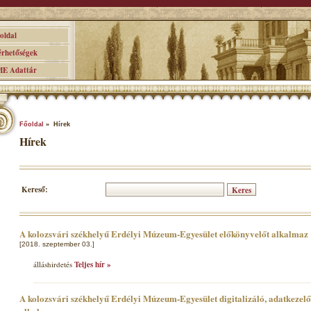
ldal
hetőségek
 Adattár
Főoldal
» Hírek
Hírek
Kereső:
A kolozsvári székhelyű Erdélyi Múzeum-Egyesület előkönyvelőt alkalmaz
[2018. szeptember 03.]
álláshirdetés
Teljes hír »
A kolozsvári székhelyű Erdélyi Múzeum-Egyesület digitalizáló, adatkezel