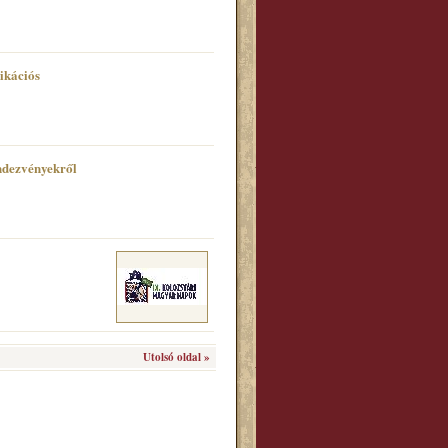
ikációs
ndezvényekről
Utolsó oldal »