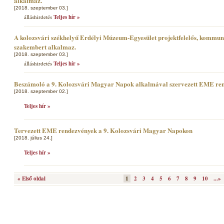
alkalmaz.
[2018. szeptember 03.]
álláshirdetés
Teljes hír »
A kolozsvári székhelyű Erdélyi Múzeum-Egyesület projektfelelős, kommun
szakembert alkalmaz.
[2018. szeptember 03.]
álláshirdetés
Teljes hír »
Beszámoló a 9. Kolozsvári Magyar Napok alkalmával szervezett EME re
[2018. szeptember 02.]
Teljes hír »
Tervezett EME rendezvények a 9. Kolozsvári Magyar Napokon
[2018. július 24.]
Teljes hír »
« Első oldal
1
2
3
4
5
6
7
8
9
10
...»