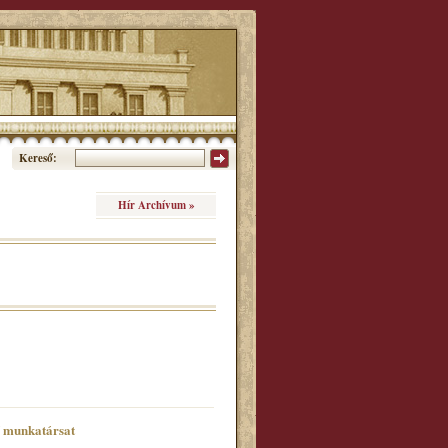
Kereső:
Hír Archívum »
ő munkatársat