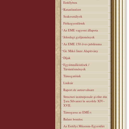
Erdélyben
Kutatóintézet
Szakosztályok
Fiókegyesületek
Az EME vagyoni állapota
Jelenlegi gyűjtemények
Az EME 150 éves jubileuma
Gr. Mikó Imre Alapitvány
Díjak
Együttműködések /
Társintézmények
Támogatóink
Linktár
Raport de autoevaluare
Structuri instituţionale şi elite din
Ţara Silvaniei în secolele XIV–
XVII.
Támogassa az EMÉ-t
Balaur bondoc
Az Erdélyi Múzeum-Egyesület