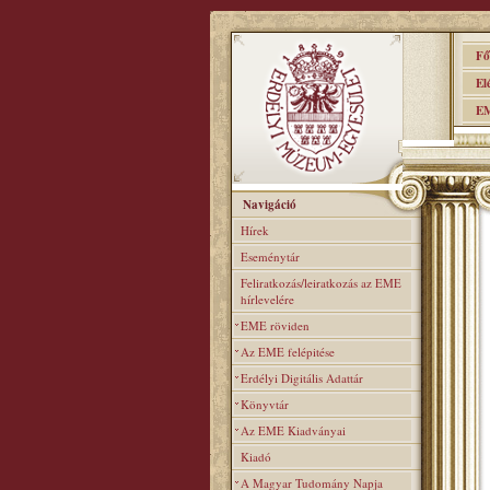
Főo
Elér
EME
Navigáció
Hírek
Eseménytár
Feliratkozás/leiratkozás az EME
hírlevelére
EME röviden
Az EME felépitése
Erdélyi Digitális Adattár
Könyvtár
Az EME Kiadványai
Kiadó
A Magyar Tudomány Napja