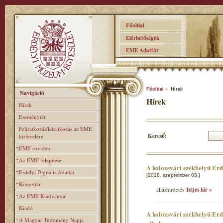
Főoldal
Elérhetőségek
EME Adattár
Főoldal
» Hírek
Navigáció
Hírek
Hírek
Eseménytár
Feliratkozás/leiratkozás az EME
Kereső:
hírlevelére
EME röviden
Az EME felépitése
A kolozsvári székhelyű Er
Erdélyi Digitális Adattár
[2018. szeptember 03.]
Könyvtár
álláshirdetés
Teljes hír »
Az EME Kiadványai
Kiadó
A kolozsvári székhelyű Erd
A Magyar Tudomány Napja