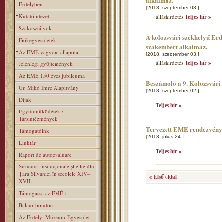
alkalmaz.
Erdélyben
[2018. szeptember 03.]
Kutatóintézet
álláshirdetés
Teljes hír »
Szakosztályok
A kolozsvári székhelyű Er
Fiókegyesületek
szakembert alkalmaz.
Az EME vagyoni állapota
[2018. szeptember 03.]
álláshirdetés
Teljes hír »
Jelenlegi gyűjtemények
Az EME 150 éves jubileuma
Beszámoló a 9. Kolozsvár
Gr. Mikó Imre Alapitvány
[2018. szeptember 02.]
Díjak
Teljes hír »
Együttműködések /
Társintézmények
Tervezett EME rendezvény
Támogatóink
[2018. július 24.]
Linktár
Teljes hír »
Raport de autoevaluare
Structuri instituţionale şi elite din
Ţara Silvaniei în secolele XIV–
« Első oldal
XVII.
Támogassa az EMÉ-t
Balaur bondoc
Az Erdélyi Múzeum-Egyesület