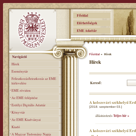
Főoldal
Elérhetőségek
EME Adattár
Főoldal
» Hírek
Navigáció
Hírek
Hírek
Eseménytár
Feliratkozás/leiratkozás az EME
Kereső:
hírlevelére
EME röviden
Az EME felépitése
A kolozsvári székhelyű Er
Erdélyi Digitális Adattár
[2018. szeptember 03.]
Könyvtár
álláshirdetés
Teljes hír »
Az EME Kiadványai
Kiadó
A kolozsvári székhelyű Erd
A Magyar Tudomány Napja