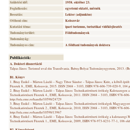
Születési idő:
1958. október 23.
Foglalkozás:
egyetemi oktató, mérnök
Beosztás:
Lektor (adjunktus)
Otthoni cím:
Kolozsvár
Kutatási téma:
ipari turizmus, turisztikai vidékfejlesztés
Tudományterület:
Földtudományok
Tudományág:
Tudományos cím:
A földtani tudományok doktora
Publikációk:
A. Doktori disszertáció
Talpas János: Turismul uval din Transilvania. Babeș-Bolyai Tudományegyetem, 2013. (B
B1. Könyv
1. Bitay Enikő – Márton László – Nagy Tibor Sándor – Talpas János: Kide, a kőből épült
Füzetek 8., EME, Kolozsvár, 2015. ISSN 2068 – 3103, ISBN 978-606-739-020-9, 104 p.
2. Bitay Enikő – Márton László – Talpas János: Technikatörténeti örökség Kalotaszegen
Technikatörténeti Füzetek 4., EME, Kolozsvár, 2011. ISSN 2068 – 3103, ISBN 978-606
http://eda.eme.ro/handle/10598/24729
3. Bitay Enikő – Márton László – Talpas János: Technikatörténeti örökségek Magyargy
Technikatörténeti Füzetek 2., EME, Kolozsvár, 2010, ISSN 2068 – 3103, ISBN 978-606
http://eda.eme.ro/handle/10598/13967
4. Bitay Enikő – Márton László – Talpas János: Technikatörténeti örökség a kalotaszeg
Technikatörténeti Füzetek 1., EME, Kolozsvár, 2009, ISBN 978-973-8231-77-1, 106 olda
B2. Könyvfejezet