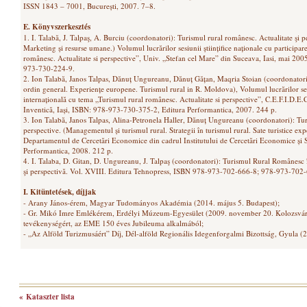
ISSN 1843 – 7001, București, 2007. 7–8.
E. Könyvszerkesztés
1. I. Talabă, J. Talpaş, A. Burciu (coordonatori): Turismul rural românesc. Actualitate şi p
Marketing și resurse umane.) Volumul lucrărilor sesiunii științifice naționale cu participar
românesc. Actualitate si perspective”, Univ. „Stefan cel Mare” din Suceava, Iasi, mai 200
973-730-224-9.
2. Ion Talabă, Janos Talpas, Dănuț Ungureanu, Dănuț Gățan, Maqria Stoian (coordonator
ordin general. Experiențe europene. Turismul rural in R. Moldova), Volumul lucrărilor sesiu
internațională cu tema „Turismul rural românesc. Actualitate si perspective”, C.E.F.I.D.E.C
Inventică, Iași, ISBN: 978-973-730-375-2, Editura Performantica, 2007. 244 p.
3. Ion Talabă, Janos Talpas, Alina-Petronela Haller, Dănuț Ungureanu (coordonatori): Tur
perspective. (Managementul și turismul rural. Strategii în turismul rural. Sate turistice exper
Departamentul de Cercetări Economice din cadrul Institutului de Cercetări Economice și So
Performantica, 2008. 212 p.
4. I. Talaba, D. Gitan, D. Ungureanu, J. Talpaş (coordonatori): Turismul Rural Românesc în
şi perspectivă. Vol. XVIII. Editura Tehnopress, ISBN 978-973-702-666-8; 978-973-702-6
I. Kitüntetések, díjjak
- Arany János-érem, Magyar Tudományos Akadémia (2014. május 5. Budapest);
- Gr. Mikó Imre Emlékérem, Erdélyi Múzeum-Egyesület (2009. november 20. Kolozsvár
tevékenységért, az EME 150 éves Jubileuma alkalmából;
- „Az Alföld Turizmusáért” Díj, Dél-alföld Regionális Idegenforgalmi Bizottság, Gyula (
« Kataszter lista