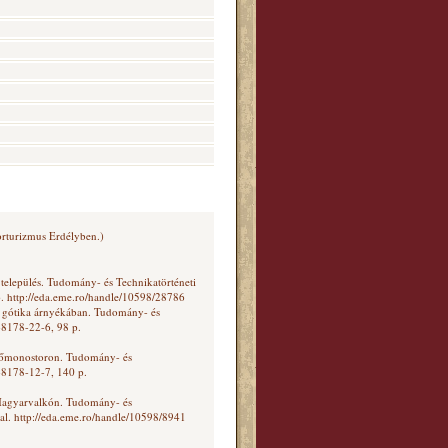
orturizmus Erdélyben.)
 település. Tudomány- és Technikatörténeti
 http://eda.eme.ro/handle/10598/28786
 a gótika árnyékában. Tudomány- és
-8178-22-6, 98 p.
erőmonostoron. Tudomány- és
-8178-12-7, 140 p.
i Magyarvalkón. Tudomány- és
l. http://eda.eme.ro/handle/10598/8941