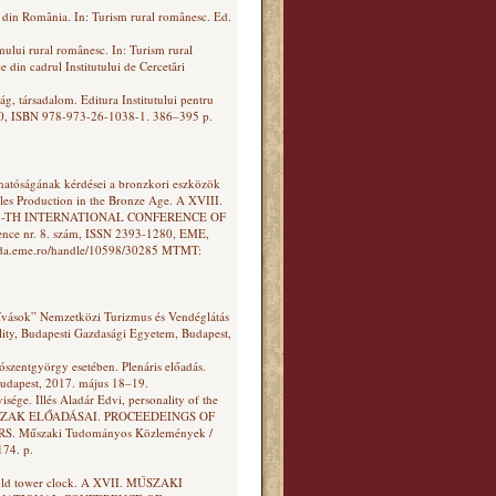
al din România. In: Turism rural românesc. Ed.
smului rural românesc. In: Turism rural
 din cadrul Institutului de Cercetări
g, társadalom. Editura Institutului pentru
6-0, ISBN 978-973-26-1038-1. 386–395 p.
álhatóságának kérdései a bronzkori eszközök
siles Production in the Bronze Age. A XVIII.
.-TH INTERNATIONAL CONFERENCE OF
ce nr. 8. szám, ISSN 2393-1280, EME,
/eda.eme.ro/handle/10598/30285 MTMT:
ihívások” Nemzetközi Turizmus és Vendéglátás
ity, Budapesti Gazdasági Egyetem, Budapest,
ószentgyörgy esetében. Plenáris előadás.
Budapest, 2017. május 18–19.
isége. Illés Aladár Edvi, personality of the
ÉSSZAK ELŐADÁSAI. PROCEEDEINGS OF
Műszaki Tudományos Közlemények /
174. p.
an old tower clock. A XVII. MŰSZAKI