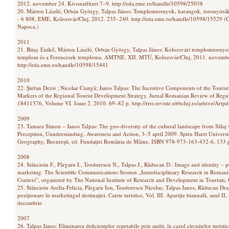
2012. november 24. Kivonatfüzet 7–9. http://eda.eme.ro/handle/10598/25038
20. Márton László, Orbán György, Talpas János: Templomtornyok, harangok, toronyór
- 6 808, EME, Kolozsvár/Cluj, 2012. 235–240. http://eda.eme.ro/handle/10598/15529 (Ch
Napoca.)
2011
21. Bitay Enikő, Márton László, Orbán György, Talpas János: Kolozsvári templomtornyo
templom és a Ferencesek temploma. AMTNE. XII. MTÜ, Kolozsvár/Cluj, 2011. november
http://eda.eme.ro/handle/10598/15441
2010
22. Ştefan Dezsi ; Nicolae Ciangă; Janos Talpas: The Incentive Components of the Touris
Markers of the Regional Tourist Development Strategy. Jurnal Romanian Review of Region
18411576, Volume VI. Issue 2. 2010. 69–82 p. http://rrrs.reviste.ubbcluj.ro/arhive/A
2009
23. Tamara Simon – Janos Talpas: The geo-diversity of the cultural landscape from Săla
Perception, Uunderstanding, Awareness and Action, 3–5 april 2009. Spiru Haret Univers
Geography, Bucureşti, ed. Fundaţiei România de Mâine, ISBN 978-973-163-432-6, 133 p
2008
24. Stăncioiu F., Pârgaru I., Teodorescu N., Talpas J., Răducan D.: Image and identity – p
marketing. The Scientific Communications Session „Interdisciplinary Research in Romani
Context”, organized by The National Institute of Research and Development in Tourism,
25. Stăncioiu Arelia-Felicia, Pârgaru Ion, Teodorescu Nicolae, Talpas Janos, Răducan Dra
poziționare în marketingul destinației. Caiete turistice, Vol. III. Apariție bianuală, anul I
decembrie
2007
26. Talpas János: Eliminarea deficiențelor repetabile prin audit, în cazul circuitelor turistice