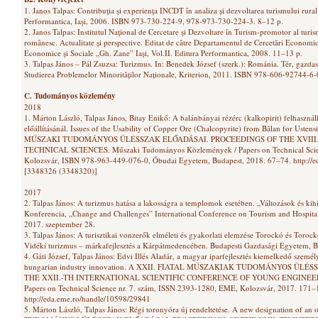
1. Janos Talpas: Contribuţia şi experienţa INCDT în analiza și dezvoltarea turismului rur
Performantica, Iaşi, 2006. ISBN 973-730-224-9, 978-973-730-224-3. 8–12 p.
2. Janos Talpas: Institutul Naţional de Cercetare şi Dezvoltare în Turism-promotor al turi
românesc. Actualitate și perspective. Editat de către Departamentul de Cercetări Economice
Economice și Sociale „Gh. Zane” Iași, Vol.II. Editura Performantica, 2008. 11–13 p.
3. Talpas János – Pál Zsuzsa: Turizmus. In: Benedek József (szerk.): Románia. Tér, gazdasá
Studierea Problemelor Minorităților Naționale, Kriterion, 2011. ISBN 978-606-92744-
C. Tudományos közlemény
2018
1. Márton László, Talpas János, Bitay Enikő: A balánbányai rézérc (kalkopirit) felhaszn
előállításánál. Issues of the Usability of Copper Ore (Chalcopyrite) from Bălan for Usten
MŰSZAKI TUDOMÁNYOS ÜLÉSSZAK ELŐADÁSAI. PROCEEDINGS OF THE XVIII
TECHNICAL SCIENCES. Műszaki Tudományos Közlemények / Papers on Technical Scien
Kolozsvár, ISBN 978-963-449-076-0, Óbudai Egyetem, Budapest, 2018. 67–74. http:/
[3348326 (3348320)]
2017
2. Talpas János: A turizmus hatása a lakosságra a templomok esetében. „Változások és k
Konferencia, „Change and Challenges” International Conference on Tourism and Hospital
2017. szeptember 28.
3. Talpas János: A turisztikai vonzerők elméleti és gyakorlati elemzése Torockó és Torock
Vidéki turizmus – márkafejlesztés a Kárpátmedencében. Budapesti Gazdasági Egyetem, 
4. Gáti József, Talpas János: Edvi Illés Aladár, a magyar iparfejlesztés kiemelkedő személy
hungarian industry innovation. A XXII. FIATAL MŰSZAKIAK TUDOMÁNYOS ÜL
THE XXII.-TH INTERNATIONAL SCIENTIFIC CONFERENCE OF YOUNG ENGINEERS. 
Papers on Technical Science nr. 7. szám, ISSN 2393-1280, EME, Kolozsvár, 2017. 171–
http://eda.eme.ro/handle/10598/29841
5. Márton László, Talpas János: Régi toronyóra új rendeltetése. A new designation of 