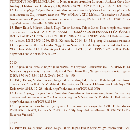
TURIZMUS KONFERENCIA 2014., Nyugat-magyarországi Egyetem, Apáczai Csere Jáno
Kiadója, Elektronikus kiadvány (CD), ISBN: 978-963-359-032-4 Győr, 2014. 421– 426
12. Orbán György, Talpas János: Zarándoklat, turizmus és építészet Kolozs megyében a 
architecture in Cluj country, near the „Way of Mary”. XIV. Műszaki Tudományos Ülés
Közlemények / Papers on Technical Science nr. 1. szám., EME, ISSN 2393 – 1280, Kolo
http://eda.eme.ro/handle/10598/28491
13. Bitay Enikő, Márton László, Nagy Tibor Sándor, Talpas János: Kide templomai, torony
tower clock from Kide. A XIV. MŰSZAKI TUDOMÁNYOS ÜLÉSSZAK ELŐADÁSAI.
INTERNATIONAL CONFERENCE OF TECHNICAL SCIENCES. Műszaki Tudományos Közle
nr. 1. szám, ISSN 2393-1280, EME, Kolozsvár, 2014. 43–54. p. http://eda.eme.ro/hand
14. Talpas János, Márton László, Nagy Tibor Sándor: A kidei templom technikatörténetébő
XIX. Fiatal Műszakiak Tudományos Ülésszaka – FMTÜ, EME, ISSN 2067 – 6 808, Kolo
http://hdl.handle.net/10598/28289
2013
15. Talpas János: Erdélyi hegyalja borászatai és borpincéi. „Turizmus ízei” V. N
Nyugat-magyarországi Egyetem, Apáczai Csere János Kar, Nyugat-magyarországi Egyete
ISBN: 976-963-334-115-5, Győr, 2013. 86– 90.
16. Bitay Enikő, Márton László, Nagy Tibor Sándor, Talpas János: Kide templomai, torony
tower clock from Kide. XIV. Műszaki Tudományos Ülésszak, Elektronikus kiadvány (C
Kolozsvár, 2013. 17–28. oldal. http://hdl.handle.net/10598/28090;
17. Orbán Gyürgy, Talpas János: Zarándok Zarándoklat, turizmus és építészet Kolozs me
tourism and architecture in Cluj County, along the Mária route. XIV. Műszaki Tudomány
http://hdl.handle.net/10598/28169
18. Talpas János: Borosbocsárd jellegzetes borospincéinek vizsgálata. XVIII. Fiatal 
ISSN 2067 – 6 808, Kolozsvár, 2013. 395–400p. http://hdl.handle.net/10598/26811 (The a
Bucerda Vinoasă.)
2012
19. Bitay Enikő, Márton László, Nagy Tibor, Talpas János: Borsa völgyi toronyórák. 