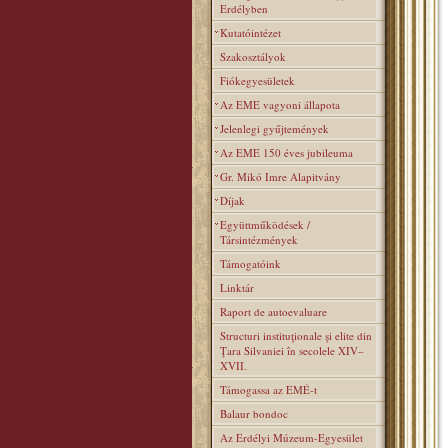
Erdélyben
Kutatóintézet
Szakosztályok
Fiókegyesületek
Az EME vagyoni állapota
Jelenlegi gyűjtemények
Az EME 150 éves jubileuma
Gr. Mikó Imre Alapitvány
Díjak
Együttműködések /
Társintézmények
Támogatóink
Linktár
Raport de autoevaluare
Structuri instituţionale şi elite din
Ţara Silvaniei în secolele XIV–
XVII.
Támogassa az EMÉ-t
Balaur bondoc
Az Erdélyi Múzeum-Egyesület