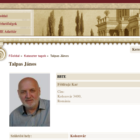
ldal
hetőségek
 Adattár
Kere
Főoldal
»
Kataszter tagok
» Talpas János
Talpas János
BBTE
Földrajz Kar
Cím:
Kolozsvár 3400,
Románia
Születési hely:
Kolozsvár