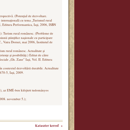
erspectivă. (Potențial de dezvoltare.
e internațională cu tema „Turismul rural
5, Editura Performantica, Iaşi, 2006, ISBN
i): Turism rural românesc. (Probleme de
nii științifice nașionale cu participare
., Vatra Dornei, mai 2006, Institutul de
ism rural românesc. Actualitate și
iențe și posibilități.) Editat de către
ciale „Gh. Zane” Iași, Vol. II. Editura
 contextul dezvoltării durabile. Actualitate
70-5, Iași, 2009.
), az EMÉ-ben kifejtett tudományos
2008. november 5.);
Kataszter kereső »