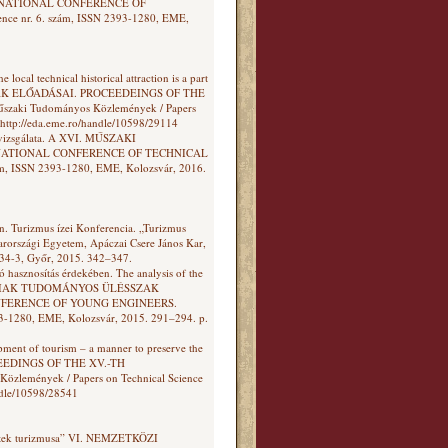
RNATIONAL CONFERENCE OF
ce nr. 6. szám, ISSN 2393-1280, EME,
 local technical historical attraction is a part
SZAK ELŐADÁSAI. PROCEEDEINGS OF THE
ki Tudományos Közlemények / Papers
 http://eda.eme.ro/handle/10598/29114
ek vizsgálata. A XVI. MŰSZAKI
NATIONAL CONFERENCE OF TECHNICAL
ám, ISSN 2393-1280, EME, Kolozsvár, 2016.
en. Turizmus ízei Konferencia. „Turizmus
szági Egyetem, Apáczai Csere János Kar,
34-3, Győr, 2015. 342–347.
 hasznosítás érdekében. The analysis of the
L MŰSZAKIAK TUDOMÁNYOS ÜLÉSSZAK
NFERENCE OF YOUNG ENGINEERS.
93-1280, EME, Kolozsvár, 2015. 291–294. p.
pment of tourism – a manner to preserve the
EEDINGS OF THE XV.-TH
mények / Papers on Technical Science
ndle/10598/28541
emzetek turizmusa” VI. NEMZETKÖZI