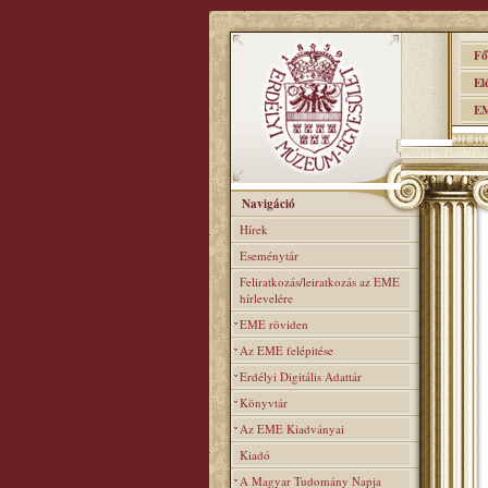
Főo
Elér
EME
Navigáció
Hírek
Eseménytár
Feliratkozás/leiratkozás az EME
hírlevelére
EME röviden
Az EME felépitése
Erdélyi Digitális Adattár
Könyvtár
Az EME Kiadványai
Kiadó
A Magyar Tudomány Napja