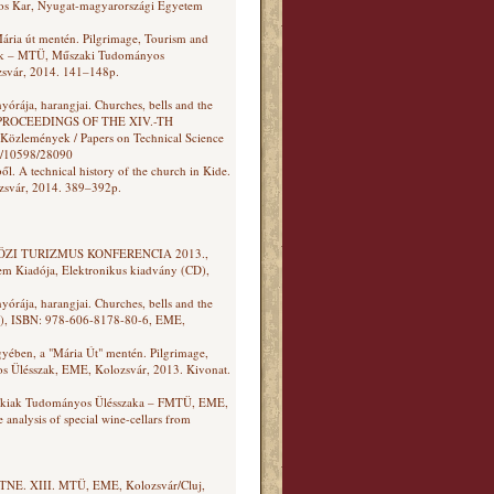
s Kar, Nyugat-magyarországi Egyetem
.
Mária út mentén. Pilgrimage, Tourism and
szak – MTÜ, Műszaki Tudományos
zsvár, 2014. 141–148p.
órája, harangjai. Churches, bells and the
 PROCEEDINGS OF THE XIV.-TH
mények / Papers on Technical Science
le/10598/28090
l. A technical history of the church in Kide.
zsvár, 2014. 389–392p.
EMZETKÖZI TURIZMUS KONFERENCIA 2013.,
m Kiadója, Elektronikus kiadvány (CD),
órája, harangjai. Churches, bells and the
D), ISBN: 978-606-8178-80-6, EME,
gyében, a "Mária Út" mentén. Pilgrimage,
os Ülésszak, EME, Kolozsvár, 2013. Kivonat.
Műszakiak Tudományos Ülésszaka – FMTÜ, EME,
nalysis of special wine-cellars from
AMTNE. XIII. MTÜ, EME, Kolozsvár/Cluj,