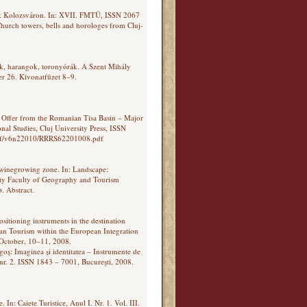
ák Kolozsváron. In: XVII. FMTÜ, ISSN 2067
urch towers, bells and horologes from Cluj-
k, harangok, toronyórák. A Szent Mihály
 26. Kivonatfüzet 8–9.
t Offer from the Romanian Tisa Basin – Major
al Studies, Cluj University Press, ISSN
rtpdf/v6n22010/RRRS62201008.pdf
j winegrowing zone. In: Landscape:
ity Faculty of Geography and Tourism
. Abstract.
ositioning instruments in the destination
an Tourism within the European Integration
 October, 10–11, 2008.
goș: Imaginea și identitatea – Instrumente de
I, nr. 2. ISSN 1843 – 7001, Bucureşti, 2008.
. In: Caiete Turistice, Anul I. Nr. 1. Vol. III.