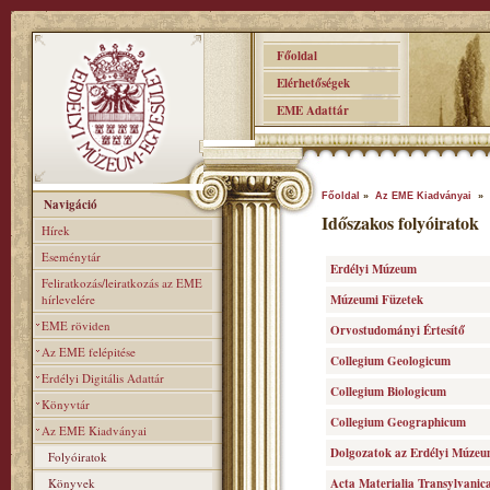
Főoldal
Elérhetőségek
EME Adattár
Főoldal
»
Az EME Kiadványai
» I
Navigáció
Időszakos folyóiratok
Hírek
Eseménytár
Erdélyi Múzeum
Feliratkozás/leiratkozás az EME
hírlevelére
Múzeumi Füzetek
EME röviden
Orvostudományi Értesí­tő
Az EME felépitése
Collegium Geologicum
Erdélyi Digitális Adattár
Collegium Biologicum
Könyvtár
Collegium Geographicum
Az EME Kiadványai
Dolgozatok az Erdélyi Múzeu
Folyóiratok
Könyvek
Acta Materialia Transylvanic