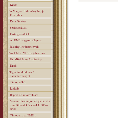
Kiadó
A Magyar Tudomány Napja
Erdélyben
Kutatóintézet
Szakosztályok
Fiókegyesületek
Az EME vagyoni állapota
Jelenlegi gyűjtemények
Az EME 150 éves jubileuma
Gr. Mikó Imre Alapitvány
Díjak
Együttműködések /
Társintézmények
Támogatóink
Linktár
Raport de autoevaluare
Structuri instituţionale şi elite din
Ţara Silvaniei în secolele XIV–
XVII.
Támogassa az EMÉ-t