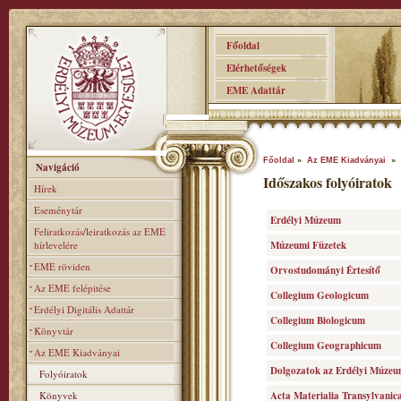
Főoldal
Elérhetőségek
EME Adattár
Főoldal
»
Az EME Kiadványai
» I
Navigáció
Időszakos folyóiratok
Hírek
Eseménytár
Erdélyi Múzeum
Feliratkozás/leiratkozás az EME
hírlevelére
Múzeumi Füzetek
EME röviden
Orvostudományi Értesí­tő
Az EME felépitése
Collegium Geologicum
Erdélyi Digitális Adattár
Collegium Biologicum
Könyvtár
Collegium Geographicum
Az EME Kiadványai
Dolgozatok az Erdélyi Múzeu
Folyóiratok
Könyvek
Acta Materialia Transylvanic