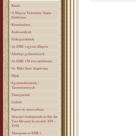
Kiadó
A Magyar Tudomány Napja
Erdélyben
Kutatóintézet
Szakosztályok
Fiókegyesületek
Az EME vagyoni állapota
Jelenlegi gyűjtemények
Az EME 150 éves jubileuma
Gr. Mikó Imre Alapitvány
Díjak
Együttműködések /
Társintézmények
Támogatóink
Linktár
Raport de autoevaluare
Structuri instituţionale şi elite din
Ţara Silvaniei în secolele XIV–
XVII.
Támogassa az EMÉ-t