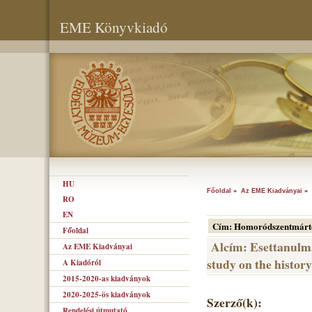
EME Könyvkiadó
HU
Főoldal
»
Az EME Kiadványai
»
RO
EN
Cím: Homoródszentmárton
Főoldal
Alcím: Esettanulmá
Az EME Kiadványai
study on the history
A Kiadóról
2015-2020-as kiadványok
2020-2025-ös kiadványok
Szerző(k):
Rendelési útmutató