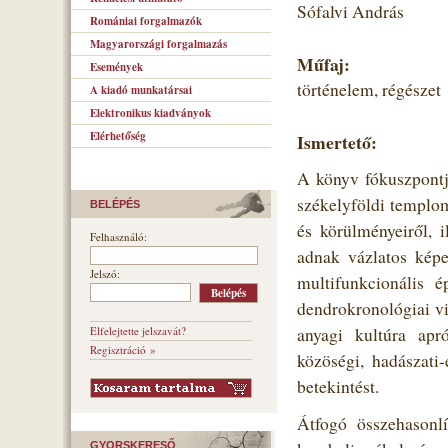
Sófalvi András
Romániai forgalmazók
Magyarországi forgalmazás
Műfaj:
Események
történelem, régészet
A kiadó munkatársai
Elektronikus kiadványok
Elérhetőség
Ismertető:
A könyv fókuszpontj
székelyföldi templom
BELÉPÉS
és körülményeiről, i
Felhasználó:
adnak vázlatos képe
Jelszó:
multifunkcionális é
dendrokronológiai vi
Elfelejtette jelszavát?
anyagi kultúra apr
Regisztráció »
közöségi, hadászati
betekintést.
Átfogó összehasonl
GYORSKERESŐ