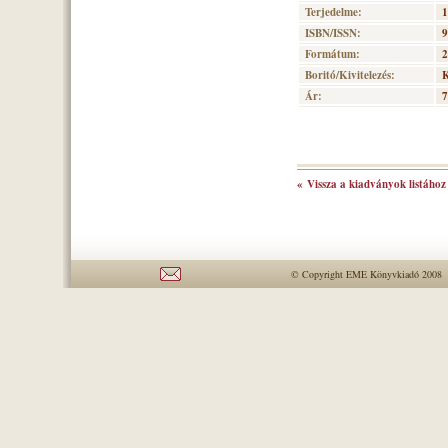
Terjedelme:
1
ISBN/ISSN:
9
Formátum:
2
Boritó/Kivitelezés:
K
Ár:
7
« Vissza a kiadványok listához
© Copyright EME Könyvkiadó 2008