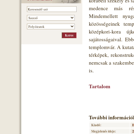
korabeli székely és 
medence más rész
Mindemellett nyuga
közösségeinek temp
középkori-kora új
sajátosságaival. Eb
templomvár. A kutatá
térképek, rekonstruk
nemcsak a szakember
is.
Tartalom
További információ
Kiadó:
E
Megjelenés ideje:
2