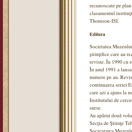
recunoscute pe plan 
clasamentul instituţ
Thomson-ISI.
Editura
Societatea Muzeului 
ştiinţifice care au r
reviste. În 1990 cu re
În anul 1991 a lansa
numere pe an. Revis
continuarea seriei 
care azi a ajuns la 
Institutului de cerce
surse.
Au apărut două volum
Secţia de Ştiinţe Teh
Socieatatea Muzeulu