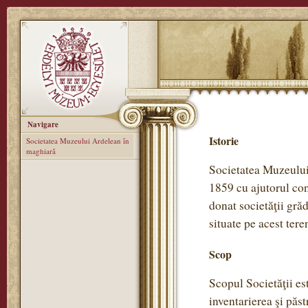
Navigare
Istorie
Societatea Muzeului Ardelean în
maghiară
Societatea Muzeului 
1859 cu ajutorul con
donat societăţii gră
situate pe acest tere
Scop
Scopul Societăţii est
inventarierea şi păst