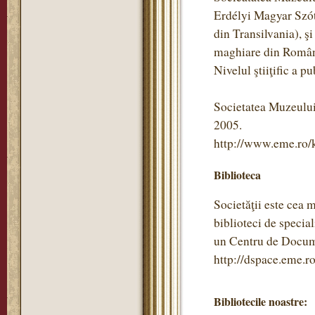
Erdélyi Magyar Szótö
din Transilvania), ş
maghiare din Român
Nivelul ştiiţific a pu
Societatea Muzeului
2005.
http://www.eme.ro/
Biblioteca
Societăţii este cea 
biblioteci de specia
un Centru de Documen
http://dspace.eme.ro
Bibliotecile noastre: