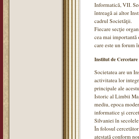
Informatică, VII. Se
întreagă ai altor Ins
cadrul Societăţii.
Fiecare secţie organi
cea mai importantă o
care este un forum în
Institut de Cercetare
Societatea are un Ins
activitatea lor integ
principale ale acestu
Istoric al Limbii Ma
mediu, epoca modernă
informatice şi cercet
Silvaniei în secole
În folosul cercetător
atestată conform no