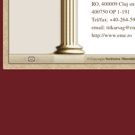
RO, 400009 Cluj str
400750 OP 1-191
Tel/fax: +40-264-5
email: titkarsag@em
http://www.eme.ro
© Copyright
Societatea Muzeului