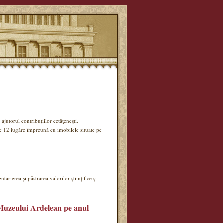
ajutorul contribuţiilor cetăţeneşti.
de 12 iugăre împreună cu imobilele situate pe
tarierea şi păstrarea valorilor ştiinţifice şi
i Muzeului Ardelean pe anul