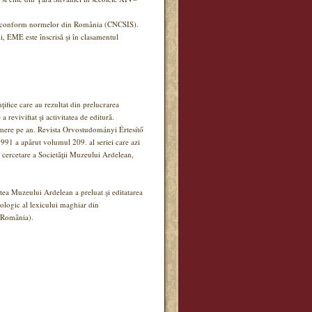
estată conform normelor din România (CNCSIS).
ii, EME este înscrisă şi în clasamentul
ţifice care au rezultat din prelucrarea
 a revivifiat şi activitatea de editură.
umere pe an. Revista Orvostudományi Értesítő
991 a apărut volumul 209. al seriei care azi
e cercetare a Societăţii Muzeului Ardelean,
tatea Muzeului Ardelean a preluat şi editatarea
ologic al lexicului maghiar din
n România).