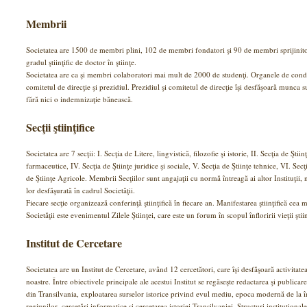
Membrii
Societatea are 1500 de membri plini, 102 de membri fondatori şi 90 de membri sprijinito
gradul ştiinţific de doctor în ştiinţe.
Societatea are ca şi membri colaboratori mai mult de 2000 de studenţi. Organele de condu
comitetul de direcţie şi prezidiul. Prezidiul şi comitetul de direcţie îşi desfăşoară munca s
fără nici o indemnizaţie bănească.
Secţii ştiinţifice
Societatea are 7 secţii: I. Secţia de Litere, lingvistică, filozofie şi istorie, II. Secţia de Ştiin
farmaceutice, IV. Secţia de Ştiinţe juridice şi sociale, V. Secţia de Ştiinţe tehnice, VI. Se
de Ştiinţe Agricole. Membrii Secţiilor sunt angajaţii cu normă întreagă ai altor Instituţii,
lor desfăşurată în cadrul Societăţii.
Fiecare secţie organizează conferinţă ştiinţifică în fiecare an. Manifestarea ştiinţifică cea
Societăţii este evenimentul Zilele Ştiinţei, care este un forum în scopul înfloririi vieţii şt
Institut de Cercetare
Societatea are un Institut de Cercetare, având 12 cercetători, care îşi desfăşoară activitatea 
noastre. Între obiectivele principale ale acestui Institut se regăseşte redactarea şi publica
din Transilvania, exploatarea surselor istorice privind evul mediu, epoca modernă de la î
regiunilor, cercetări informatice şi cercetarea istoriei Transilvaniei, Structuri instituțional