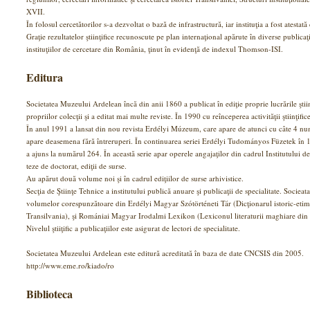
XVII.
În folosul cercetătorilor s-a dezvoltat o bază de infrastructură, iar instituţia a fost at
Graţie rezultatelor ştiinţifice recunoscute pe plan internaţional apărute în diverse publicaţ
instituţiilor de cercetare din România, ţinut în evidenţă de indexul Thomson-ISI.
Editura
Societatea Muzeului Ardelean încă din anii 1860 a publicat în ediţie proprie lucrările ştiin
propriilor colecţii şi a editat mai multe reviste. În 1990 cu reînceperea activităţii ştiinţifice
În anul 1991 a lansat din nou revista Erdélyi Múzeum, care apare de atunci cu câte 4 n
apare deasemena fără întreruperi. În continuarea seriei Erdélyi Tudományos Füzetek în 1
a ajuns la numărul 264. În această serie apar operele angajaţilor din cadrul Institutului d
teze de doctorat, ediţii de surse.
Au apărut două volume noi şi în cadrul ediţiilor de surse arhivistice.
Secţia de Ştiinţe Tehnice a institutului publică anuare şi publicaţii de specialitate. Sociea
volumelor corespunzătoare din Erdélyi Magyar Szótörténeti Tár (Dicţionarul istoric-etim
Transilvania), şi Romániai Magyar Irodalmi Lexikon (Lexiconul literaturii maghiare di
Nivelul ştiiţific a publicaţiilor este asigurat de lectori de specialitate.
Societatea Muzeului Ardelean este editură acreditată în baza de date CNCSIS din 2005.
http://www.eme.ro/kiado/ro
Biblioteca