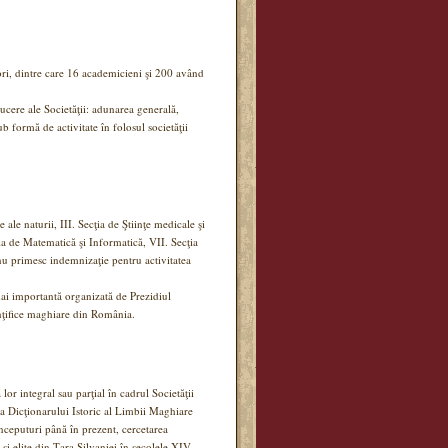
ri, dintre care 16 academicieni şi 200 având
cere ale Societăţii: adunarea generală,
ub formă de activitate în folosul societăţii
ţe ale naturii, III. Secţia de Ştiinţe medicale şi
cţia de Matematică şi Informatică, VII. Secţia
 nu primesc indemnizaţie pentru activitatea
 mai importantă organizată de Prezidiul
iinţifice maghiare din România.
lor integral sau parţial în cadrul Societăţii
rea Dicţionarului Istoric al Limbii Maghiare
nceputuri până în prezent, cercetarea
e si elite din Ţara Silvaniei în secolele XIV–