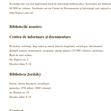
Societăţii este cea mai importantă bază de informaţii bibliografice. Societatea are bibliote
60.000 de volume. Societatea are un Centru de Documentare şi Informaţii care asigură acc
http://dspace.eme.ro/
Bibliotecile noastre:
Centru de informare şi documentare
Periodice, referinţe, lingvistică şi istorie literară maghiară, sociologie, informatică
Ştiinţele naturii, matematică, economie, ştiinţe tehnice (25 000 volume), periodice
Bază de date online
Str. Napoca nr. 2
Deschis zilnic 9-16
Biblioteca Jordáky
Istorie, istoria literaturii, sociologie,
periodice (556 titluri, 2060 volume),
str. Hasdeu nr. 39
Deschis zilnic 9-16
Contact