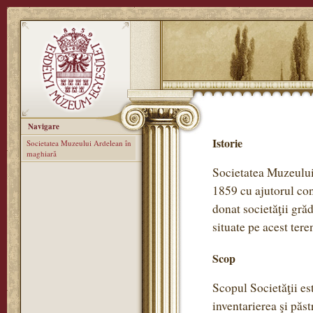
Navigare
Istorie
Societatea Muzeului Ardelean în
maghiară
Societatea Muzeului 
1859 cu ajutorul con
donat societăţii gră
situate pe acest tere
Scop
Scopul Societăţii est
inventarierea şi păst