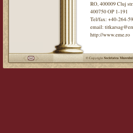
RO, 400009 Cluj str
400750 OP 1-191
Tel/fax: +40-264-5
email: titkarsag@em
http://www.eme.ro
© Copyright
Societatea Muzeului