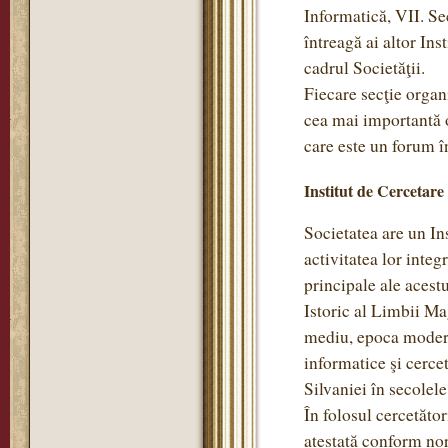
Informatică, VII. Se
întreagă ai altor Ins
cadrul Societăţii.
Fiecare secţie organi
cea mai importantă o
care este un forum în
Institut de Cercetare
Societatea are un Ins
activitatea lor integ
principale ale acestu
Istoric al Limbii Ma
mediu, epoca modernă
informatice şi cercet
Silvaniei în secole
În folosul cercetător
atestată conform no