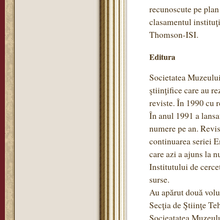
recunoscute pe plan 
clasamentul instituţ
Thomson-ISI.
Editura
Societatea Muzeului 
ştiinţifice care au r
reviste. În 1990 cu re
În anul 1991 a lansa
numere pe an. Revis
continuarea seriei 
care azi a ajuns la 
Institutului de cerce
surse.
Au apărut două volum
Secţia de Ştiinţe Teh
Socieatatea Muzeulu