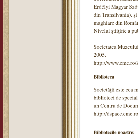
Erdélyi Magyar Szótö
din Transilvania), ş
maghiare din Român
Nivelul ştiiţific a pu
Societatea Muzeului
2005.
http://www.eme.ro/
Biblioteca
Societăţii este cea 
biblioteci de specia
un Centru de Documen
http://dspace.eme.ro
Bibliotecile noastre: