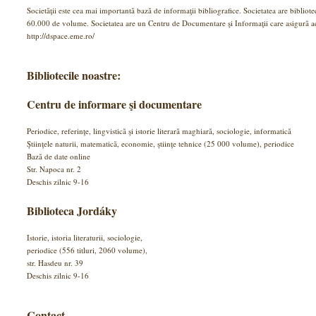
Societăţii este cea mai importantă bază de informaţii bibliografice. Societatea are bibliote
60.000 de volume. Societatea are un Centru de Documentare şi Informaţii care asigură acc
http://dspace.eme.ro/
Bibliotecile noastre:
Centru de informare şi documentare
Periodice, referinţe, lingvistică şi istorie literară maghiară, sociologie, informatică
Ştiinţele naturii, matematică, economie, ştiinţe tehnice (25 000 volume), periodice
Bază de date online
Str. Napoca nr. 2
Deschis zilnic 9-16
Biblioteca Jordáky
Istorie, istoria literaturii, sociologie,
periodice (556 titluri, 2060 volume),
str. Hasdeu nr. 39
Deschis zilnic 9-16
Contact