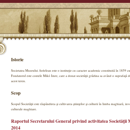
Istorie
Societatea Muzeului Ardelean este o instituţie cu caracter academic constituită în 1859 cu 
Fondatorul este contele Mikó Imre, care a donat societăţii grădina sa având o suprafaţă 
acest teren.
Scop
Scopul Societăţii este răspândirea şi cultivarea ştiinţelor şi culturii în limba maghiară, inven
culturale maghiare.
Raportul Secretarului General privind activitatea Societăţi
2014