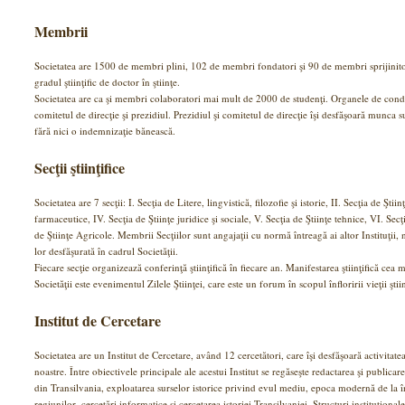
Membrii
Societatea are 1500 de membri plini, 102 de membri fondatori şi 90 de membri sprijinito
gradul ştiinţific de doctor în ştiinţe.
Societatea are ca şi membri colaboratori mai mult de 2000 de studenţi. Organele de condu
comitetul de direcţie şi prezidiul. Prezidiul şi comitetul de direcţie îşi desfăşoară munca s
fără nici o indemnizaţie bănească.
Secţii ştiinţifice
Societatea are 7 secţii: I. Secţia de Litere, lingvistică, filozofie şi istorie, II. Secţia de Ştiin
farmaceutice, IV. Secţia de Ştiinţe juridice şi sociale, V. Secţia de Ştiinţe tehnice, VI. Se
de Ştiinţe Agricole. Membrii Secţiilor sunt angajaţii cu normă întreagă ai altor Instituţii,
lor desfăşurată în cadrul Societăţii.
Fiecare secţie organizează conferinţă ştiinţifică în fiecare an. Manifestarea ştiinţifică cea
Societăţii este evenimentul Zilele Ştiinţei, care este un forum în scopul înfloririi vieţii şt
Institut de Cercetare
Societatea are un Institut de Cercetare, având 12 cercetători, care îşi desfăşoară activitatea 
noastre. Între obiectivele principale ale acestui Institut se regăseşte redactarea şi publica
din Transilvania, exploatarea surselor istorice privind evul mediu, epoca modernă de la î
regiunilor, cercetări informatice şi cercetarea istoriei Transilvaniei, Structuri instituțional