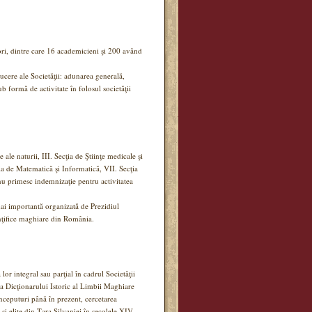
ri, dintre care 16 academicieni şi 200 având
cere ale Societăţii: adunarea generală,
ub formă de activitate în folosul societăţii
ţe ale naturii, III. Secţia de Ştiinţe medicale şi
cţia de Matematică şi Informatică, VII. Secţia
 nu primesc indemnizaţie pentru activitatea
 mai importantă organizată de Prezidiul
iinţifice maghiare din România.
lor integral sau parţial în cadrul Societăţii
rea Dicţionarului Istoric al Limbii Maghiare
nceputuri până în prezent, cercetarea
e si elite din Ţara Silvaniei în secolele XIV–