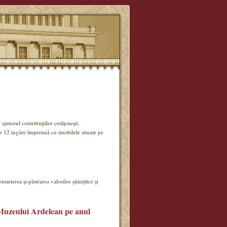
ajutorul contribuţiilor cetăţeneşti.
de 12 iugăre împreună cu imobilele situate pe
tarierea şi păstrarea valorilor ştiinţifice şi
i Muzeului Ardelean pe anul