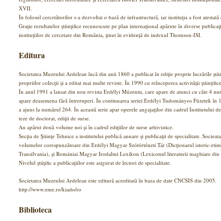
XVII.
În folosul cercetătorilor s-a dezvoltat o bază de infrastructură, iar instituţia a fost at
Graţie rezultatelor ştiinţifice recunoscute pe plan internaţional apărute în diverse publicaţ
instituţiilor de cercetare din România, ţinut în evidenţă de indexul Thomson-ISI.
Editura
Societatea Muzeului Ardelean încă din anii 1860 a publicat în ediţie proprie lucrările ştiin
propriilor colecţii şi a editat mai multe reviste. În 1990 cu reînceperea activităţii ştiinţifice
În anul 1991 a lansat din nou revista Erdélyi Múzeum, care apare de atunci cu câte 4 n
apare deasemena fără întreruperi. În continuarea seriei Erdélyi Tudományos Füzetek în 1
a ajuns la numărul 264. În această serie apar operele angajaţilor din cadrul Institutului d
teze de doctorat, ediţii de surse.
Au apărut două volume noi şi în cadrul ediţiilor de surse arhivistice.
Secţia de Ştiinţe Tehnice a institutului publică anuare şi publicaţii de specialitate. Sociea
volumelor corespunzătoare din Erdélyi Magyar Szótörténeti Tár (Dicţionarul istoric-etim
Transilvania), şi Romániai Magyar Irodalmi Lexikon (Lexiconul literaturii maghiare di
Nivelul ştiiţific a publicaţiilor este asigurat de lectori de specialitate.
Societatea Muzeului Ardelean este editură acreditată în baza de date CNCSIS din 2005.
http://www.eme.ro/kiado/ro
Biblioteca