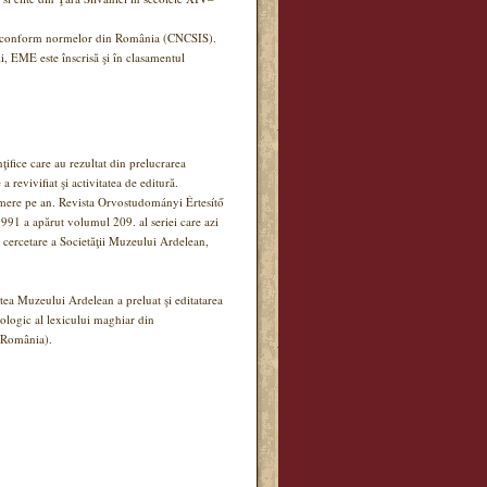
estată conform normelor din România (CNCSIS).
ii, EME este înscrisă şi în clasamentul
ţifice care au rezultat din prelucrarea
 a revivifiat şi activitatea de editură.
umere pe an. Revista Orvostudományi Értesítő
991 a apărut volumul 209. al seriei care azi
e cercetare a Societăţii Muzeului Ardelean,
tatea Muzeului Ardelean a preluat şi editatarea
ologic al lexicului maghiar din
n România).